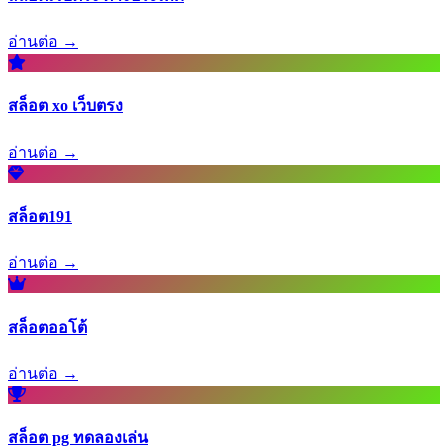
อ่านต่อ →
สล็อต xo เว็บตรง
อ่านต่อ →
สล็อต191
อ่านต่อ →
สล็อตออโต้
อ่านต่อ →
สล็อต pg ทดลองเล่น