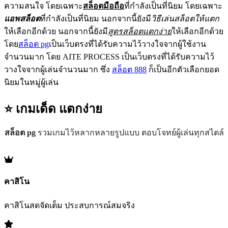
ความสนใจ โดยเฉพาะ
สล็อตมือถือ
ที่กำลังเป็นที่นิยม โดยเฉพาะ
แอพสล็อต
ที่กำลังเป็นที่นิยม นอกจากนี้ยังมี
วิธีเล่นสล็อตให้แตก
ให้เลือกอีกด้วย นอกจากนี้ยังมี
สูตรสล็อตแตกง่าย
ให้เลือกอีกด้วย
โดย
สล็อต pg
เป็นเว็บตรงที่ได้รับความไว้วางใจจากผู้ใช้งาน
จำนวนมาก โดย AITE PROCESS เป็นเว็บตรงที่ได้รับความไว้
วางใจจากผู้เล่นจำนวนมาก ซึ่ง
สล็อต 888
ก็เป็นอีกตัวเลือกยอด
นิยมในหมู่ผู้เล่น
⭐ เกมเด็ด
แตกง่าย
สล็อต pg
รวมเกมไว้หลากหลายรูปแบบ ตอบโจทย์ผู้เล่นทุกสไตล์
คาสิโน
คาสิโนสดจัดเต็ม ประสบการณ์สมจริง