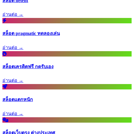
สล็อต netent
อ่านต่อ →
สล็อต pragmatic ทดลองเล่น
อ่านต่อ →
สล็อตเครดิตฟรี กดรับเอง
อ่านต่อ →
สล็อตแตกหนัก
อ่านต่อ →
สล็อตเว็บตรง ต่างประเทศ