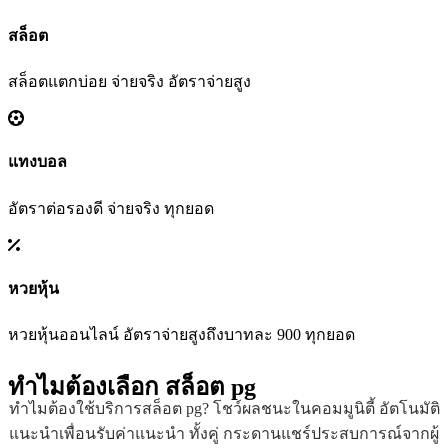
สล็อต
สล็อตแตกบ่อย จ่ายจริง อัตราจ่ายสูง
แทงบอล
อัตราต่อรองดี จ่ายจริง ทุกยอด
หวยหุ้น
หวยหุ้นออนไลน์ อัตราจ่ายสูงถึงบาทละ 900 ทุกยอด
ทำไมต้องเลือก
สล็อต pg
ทำไมต้องใช้บริการสล็อต pg? โชว์ผลชนะในคอมมูนิตี้ อัตโนมัติ
แนะนำเพื่อนรับค่าแนะนำ ทั้งคู่ กระดานแชร์ประสบการณ์จากผู้