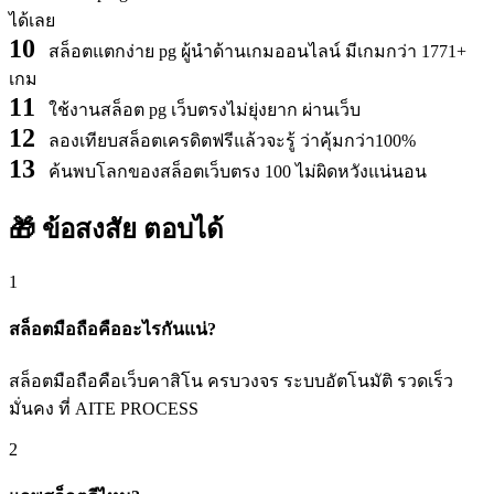
ได้เลย
10
สล็อตแตกง่าย pg ผู้นำด้านเกมออนไลน์ มีเกมกว่า 1771+
เกม
11
ใช้งานสล็อต pg เว็บตรงไม่ยุ่งยาก ผ่านเว็บ
12
ลองเทียบสล็อตเครดิตฟรีแล้วจะรู้ ว่าคุ้มกว่า100%
13
ค้นพบโลกของสล็อตเว็บตรง 100 ไม่ผิดหวังแน่นอน
🎁 ข้อสงสัย
ตอบได้
1
สล็อตมือถือคืออะไรกันแน่?
สล็อตมือถือคือเว็บคาสิโน ครบวงจร ระบบอัตโนมัติ รวดเร็ว
มั่นคง ที่ AITE PROCESS
2