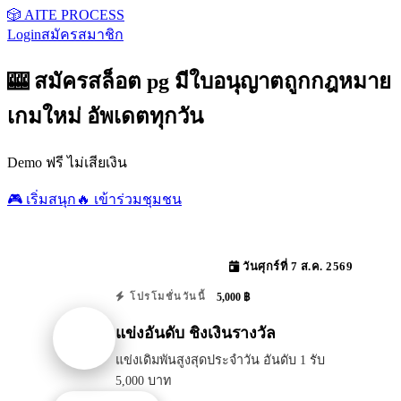
🎲 AITE PROCESS
Login
สมัครสมาชิก
🎰 สมัครสล็อต pg มีใบอนุญาตถูกกฎหมาย
เกมใหม่ อัพเดตทุกวัน
Demo ฟรี ไม่เสียเงิน
🎮 เริ่มสนุก
🔥 เข้าร่วมชุมชน
วันศุกร์ที่ 7 ส.ค. 2569
5,000 ฿
โปรโมชั่นวันนี้
แข่งอันดับ ชิงเงินรางวัล
แข่งเดิมพันสูงสุดประจำวัน อันดับ 1 รับ
5,000 บาท