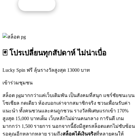
รับโปรนี้
🃏 โปรเปลี่ยนทุกสัปดาห์ ไม่น่าเบื่อ
Lucky Spin ฟรี ลุ้นรางวัลสูงสุด 13000 บาท
เข้าร่วมชุมชน
สล็อต pgมากกว่าแค่เว็บเดิมพัน เป็นสังคมที่สนุก แชร์ชัยชนะบน
โซเชียล กดเดียว ห้องบอกเล่าจากสมาชิกจริง ชวนเพื่อนรับค่า
แนะนำ ทั้งคนชวนและคนถูกชวน รางวัลพิเศษแรกเข้า 170%
สูงสุด 15,000 บาทเต็ม เว็บหลักไม่ผ่านคนกลาง การันตี เกม
มากกว่า 1,500 รายการ นอกจากนี้ยังมีสูตรสล็อตแตกไม่ซับซ้อน
รอคุณอีกหลากหลาย รวมถึง
สล็อตได้เงินจริง
ที่หลายคนให้