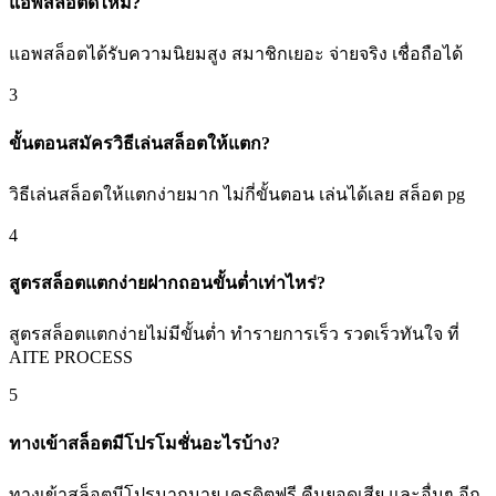
แอพสล็อตดีไหม?
แอพสล็อตได้รับความนิยมสูง สมาชิกเยอะ จ่ายจริง เชื่อถือได้
3
ขั้นตอนสมัครวิธีเล่นสล็อตให้แตก?
วิธีเล่นสล็อตให้แตกง่ายมาก ไม่กี่ขั้นตอน เล่นได้เลย สล็อต pg
4
สูตรสล็อตแตกง่ายฝากถอนขั้นต่ำเท่าไหร่?
สูตรสล็อตแตกง่ายไม่มีขั้นต่ำ ทำรายการเร็ว รวดเร็วทันใจ ที่
AITE PROCESS
5
ทางเข้าสล็อตมีโปรโมชั่นอะไรบ้าง?
ทางเข้าสล็อตมีโปรมากมาย เครดิตฟรี คืนยอดเสีย และอื่นๆ อีก