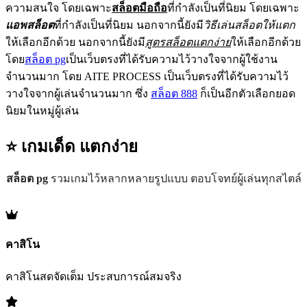
ความสนใจ โดยเฉพาะ
สล็อตมือถือ
ที่กำลังเป็นที่นิยม โดยเฉพาะ
แอพสล็อต
ที่กำลังเป็นที่นิยม นอกจากนี้ยังมี
วิธีเล่นสล็อตให้แตก
ให้เลือกอีกด้วย นอกจากนี้ยังมี
สูตรสล็อตแตกง่าย
ให้เลือกอีกด้วย
โดย
สล็อต pg
เป็นเว็บตรงที่ได้รับความไว้วางใจจากผู้ใช้งาน
จำนวนมาก โดย AITE PROCESS เป็นเว็บตรงที่ได้รับความไว้
วางใจจากผู้เล่นจำนวนมาก ซึ่ง
สล็อต 888
ก็เป็นอีกตัวเลือกยอด
นิยมในหมู่ผู้เล่น
⭐ เกมเด็ด
แตกง่าย
สล็อต pg
รวมเกมไว้หลากหลายรูปแบบ ตอบโจทย์ผู้เล่นทุกสไตล์
คาสิโน
คาสิโนสดจัดเต็ม ประสบการณ์สมจริง