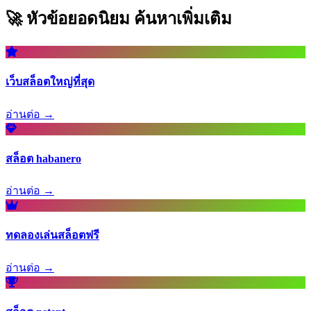
🚀 หัวข้อยอดนิยม
ค้นหาเพิ่มเติม
เว็บสล็อตใหญ่ที่สุด
อ่านต่อ →
สล็อต habanero
อ่านต่อ →
ทดลองเล่นสล็อตฟรี
อ่านต่อ →