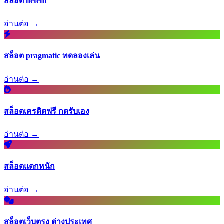
สล็อต netent
อ่านต่อ →
สล็อต pragmatic ทดลองเล่น
อ่านต่อ →
สล็อตเครดิตฟรี กดรับเอง
อ่านต่อ →
สล็อตแตกหนัก
อ่านต่อ →
สล็อตเว็บตรง ต่างประเทศ