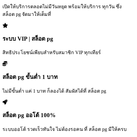
เปิดให้บริการตลอดไม่มีวันหยุด พร้อมให้บริการ ทุกวัน ซึ่ง
สล็อต pg จัดมาให้เต็มที่
ระบบ VIP | สล็อต pg
สิทธิประโยชน์เพียบสำหรับสมาชิก VIP ทุกเทียร์
สล็อต pg ขั้นต่ำ 1 บาท
ไม่มีขั้นต่ำ แค่ 1 บาท ก็ลองได้ สัมผัสได้ที่ สล็อต pg
สล็อต pg ออโต้ 100%
ระบบออโต้ รวดเร็วทันใจ ไม่ต้องรอคน ที่ สล็อต pg มีให้ครบ