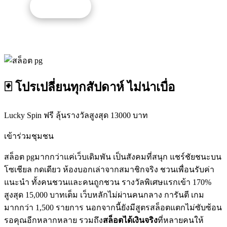
รับโปรนี้
🃏 โปรเปลี่ยนทุกสัปดาห์ ไม่น่าเบื่อ
Lucky Spin ฟรี ลุ้นรางวัลสูงสุด 13000 บาท
เข้าร่วมชุมชน
สล็อต pgมากกว่าแค่เว็บเดิมพัน เป็นสังคมที่สนุก แชร์ชัยชนะบน
โซเชียล กดเดียว ห้องบอกเล่าจากสมาชิกจริง ชวนเพื่อนรับค่า
แนะนำ ทั้งคนชวนและคนถูกชวน รางวัลพิเศษแรกเข้า 170%
สูงสุด 15,000 บาทเต็ม เว็บหลักไม่ผ่านคนกลาง การันตี เกม
มากกว่า 1,500 รายการ นอกจากนี้ยังมีสูตรสล็อตแตกไม่ซับซ้อน
รอคุณอีกหลากหลาย รวมถึง
สล็อตได้เงินจริง
ที่หลายคนให้