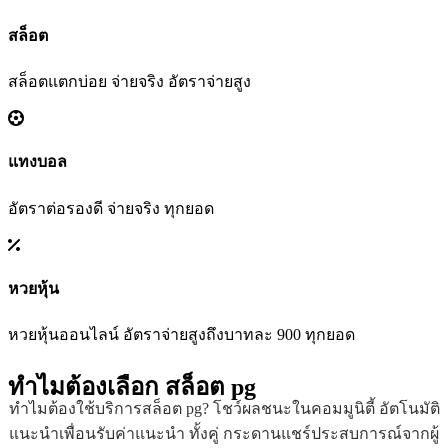
สล็อต
สล็อตแตกบ่อย จ่ายจริง อัตราจ่ายสูง
แทงบอล
อัตราต่อรองดี จ่ายจริง ทุกยอด
หวยหุ้น
หวยหุ้นออนไลน์ อัตราจ่ายสูงถึงบาทละ 900 ทุกยอด
ทำไมต้องเลือก
สล็อต pg
ทำไมต้องใช้บริการสล็อต pg? โชว์ผลชนะในคอมมูนิตี้ อัตโนมัติ
แนะนำเพื่อนรับค่าแนะนำ ทั้งคู่ กระดานแชร์ประสบการณ์จากผู้