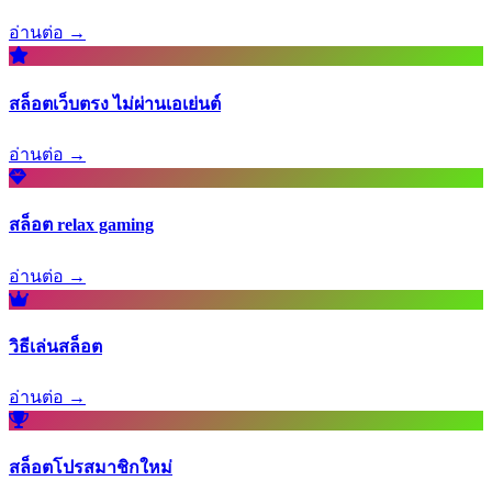
อ่านต่อ →
สล็อตเว็บตรง ไม่ผ่านเอเย่นต์
อ่านต่อ →
สล็อต relax gaming
อ่านต่อ →
วิธีเล่นสล็อต
อ่านต่อ →
สล็อตโปรสมาชิกใหม่