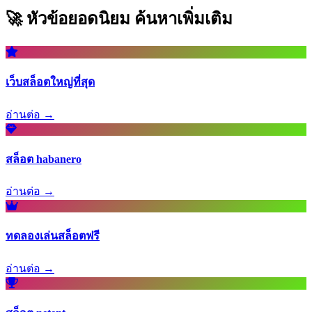
🚀 หัวข้อยอดนิยม
ค้นหาเพิ่มเติม
เว็บสล็อตใหญ่ที่สุด
อ่านต่อ →
สล็อต habanero
อ่านต่อ →
ทดลองเล่นสล็อตฟรี
อ่านต่อ →