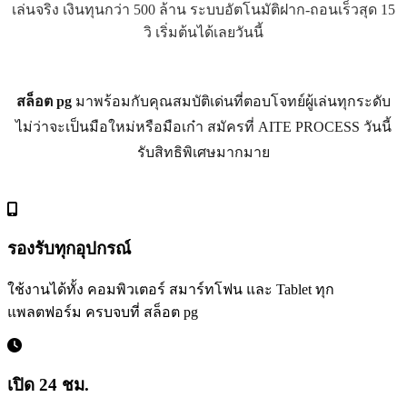
เล่นจริง เงินทุนกว่า 500 ล้าน ระบบอัตโนมัติฝาก-ถอนเร็วสุด 15
วิ เริ่มต้นได้เลยวันนี้
สล็อต pg
มาพร้อมกับคุณสมบัติเด่นที่ตอบโจทย์ผู้เล่นทุกระดับ
ไม่ว่าจะเป็นมือใหม่หรือมือเก๋า สมัครที่ AITE PROCESS วันนี้
รับสิทธิพิเศษมากมาย
รองรับทุกอุปกรณ์
ใช้งานได้ทั้ง คอมพิวเตอร์ สมาร์ทโฟน และ Tablet ทุก
แพลตฟอร์ม ครบจบที่ สล็อต pg
เปิด 24 ชม.