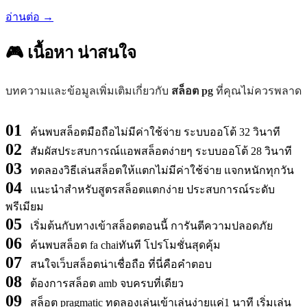
อ่านต่อ →
🎮 เนื้อหา
น่าสนใจ
บทความและข้อมูลเพิ่มเติมเกี่ยวกับ
สล็อต pg
ที่คุณไม่ควรพลาด
01
ค้นพบสล็อตมือถือไม่มีค่าใช้จ่าย ระบบออโต้ 32 วินาที
02
สัมผัสประสบการณ์แอพสล็อตง่ายๆ ระบบออโต้ 28 วินาที
03
ทดลองวิธีเล่นสล็อตให้แตกไม่มีค่าใช้จ่าย แจกหนักทุกวัน
04
แนะนำสำหรับสูตรสล็อตแตกง่าย ประสบการณ์ระดับ
พรีเมียม
05
เริ่มต้นกับทางเข้าสล็อตตอนนี้ การันตีความปลอดภัย
06
ค้นพบสล็อต fa chaiทันที โปรโมชั่นสุดคุ้ม
07
สนใจเว็บสล็อตน่าเชื่อถือ ที่นี่คือคำตอบ
08
ต้องการสล็อต amb จบครบที่เดียว
09
สล็อต pragmatic ทดลองเล่นเข้าเล่นง่ายแค่1 นาที เริ่มเล่น