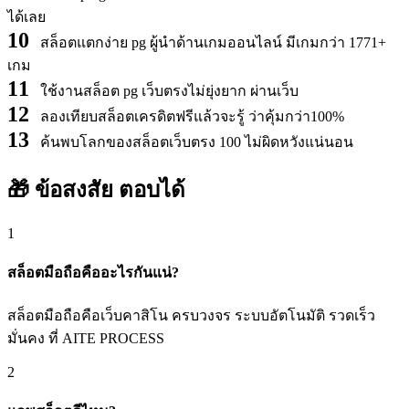
ได้เลย
10
สล็อตแตกง่าย pg ผู้นำด้านเกมออนไลน์ มีเกมกว่า 1771+
เกม
11
ใช้งานสล็อต pg เว็บตรงไม่ยุ่งยาก ผ่านเว็บ
12
ลองเทียบสล็อตเครดิตฟรีแล้วจะรู้ ว่าคุ้มกว่า100%
13
ค้นพบโลกของสล็อตเว็บตรง 100 ไม่ผิดหวังแน่นอน
🎁 ข้อสงสัย
ตอบได้
1
สล็อตมือถือคืออะไรกันแน่?
สล็อตมือถือคือเว็บคาสิโน ครบวงจร ระบบอัตโนมัติ รวดเร็ว
มั่นคง ที่ AITE PROCESS
2