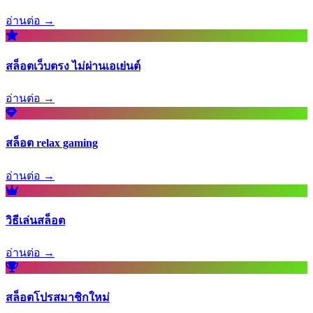
อ่านต่อ →
สล็อตเว็บตรง ไม่ผ่านเอเย่นต์
อ่านต่อ →
สล็อต relax gaming
อ่านต่อ →
วิธีเล่นสล็อต
อ่านต่อ →
สล็อตโปรสมาชิกใหม่