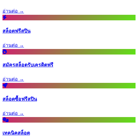
อ่านต่อ →
สล็อตฟรีสปิน
อ่านต่อ →
สมัครสล็อตรับเครดิตฟรี
อ่านต่อ →
สล็อตซื้อฟรีสปิน
อ่านต่อ →
เทคนิคสล็อต