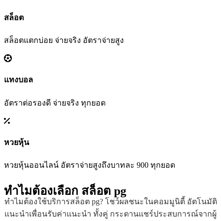
สล็อต
สล็อตแตกบ่อย จ่ายจริง อัตราจ่ายสูง
แทงบอล
อัตราต่อรองดี จ่ายจริง ทุกยอด
หวยหุ้น
หวยหุ้นออนไลน์ อัตราจ่ายสูงถึงบาทละ 900 ทุกยอด
ทำไมต้องเลือก
สล็อต pg
ทำไมต้องใช้บริการสล็อต pg? โชว์ผลชนะในคอมมูนิตี้ อัตโนมัติ
แนะนำเพื่อนรับค่าแนะนำ ทั้งคู่ กระดานแชร์ประสบการณ์จากผู้