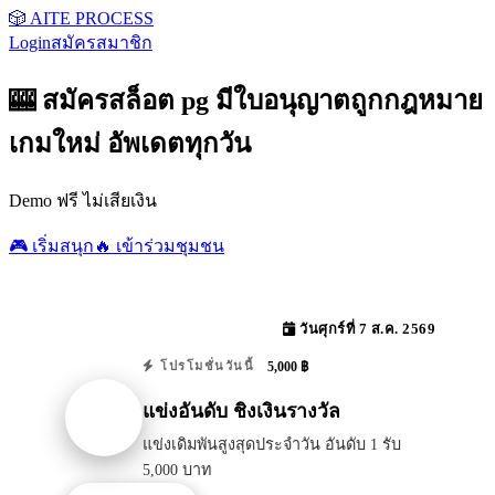
🎲 AITE PROCESS
Login
สมัครสมาชิก
🎰 สมัครสล็อต pg มีใบอนุญาตถูกกฎหมาย
เกมใหม่ อัพเดตทุกวัน
Demo ฟรี ไม่เสียเงิน
🎮 เริ่มสนุก
🔥 เข้าร่วมชุมชน
วันศุกร์ที่ 7 ส.ค. 2569
5,000 ฿
โปรโมชั่นวันนี้
แข่งอันดับ ชิงเงินรางวัล
แข่งเดิมพันสูงสุดประจำวัน อันดับ 1 รับ
5,000 บาท