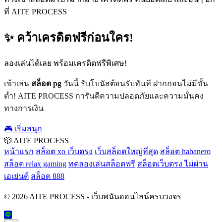
ที่ AITE PROCESS
✨ คว้าเครดิตฟรีก่อนใคร!
ลองเล่นได้เลย พร้อมเครดิตฟรีพิเศษ!
เข้าเล่น
สล็อต pg
วันนี้ รับโบนัสต้อนรับทันที ฝากถอนไม่มีขั้น
ต่ำ! AITE PROCESS การันตีความปลอดภัยและความมั่นคง
ทางการเงิน
🎮 เริ่มสนุก
🎲 AITE PROCESS
หน้าแรก
สล็อต xo เว็บตรง
เว็บสล็อตใหญ่ที่สุด
สล็อต habanero
สล็อต relax gaming
ทดลองเล่นสล็อตฟรี
สล็อตเว็บตรง ไม่ผ่าน
เอเย่นต์
สล็อต 888
© 2026 AITE PROCESS - เว็บพนันออนไลน์ครบวงจร