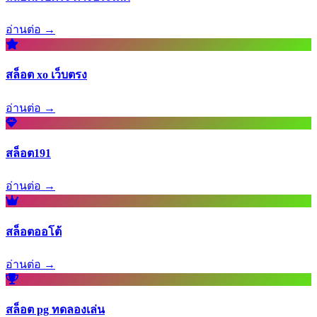
อ่านต่อ →
สล็อต xo เว็บตรง
อ่านต่อ →
สล็อต191
อ่านต่อ →
สล็อตออโต้
อ่านต่อ →
สล็อต pg ทดลองเล่น