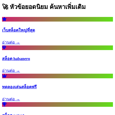
🚀 หัวข้อยอดนิยม
ค้นหาเพิ่มเติม
เว็บสล็อตใหญ่ที่สุด
อ่านต่อ →
สล็อต habanero
อ่านต่อ →
ทดลองเล่นสล็อตฟรี
อ่านต่อ →