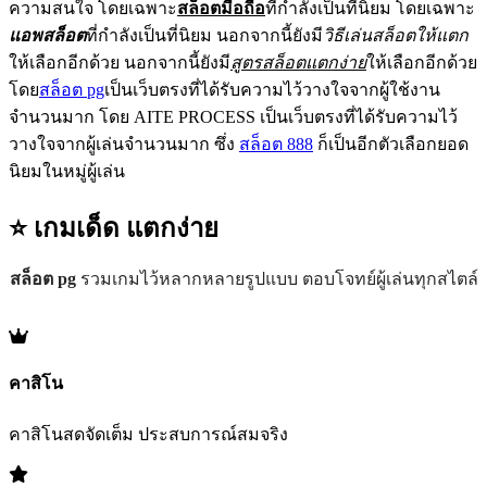
ความสนใจ โดยเฉพาะ
สล็อตมือถือ
ที่กำลังเป็นที่นิยม โดยเฉพาะ
แอพสล็อต
ที่กำลังเป็นที่นิยม นอกจากนี้ยังมี
วิธีเล่นสล็อตให้แตก
ให้เลือกอีกด้วย นอกจากนี้ยังมี
สูตรสล็อตแตกง่าย
ให้เลือกอีกด้วย
โดย
สล็อต pg
เป็นเว็บตรงที่ได้รับความไว้วางใจจากผู้ใช้งาน
จำนวนมาก โดย AITE PROCESS เป็นเว็บตรงที่ได้รับความไว้
วางใจจากผู้เล่นจำนวนมาก ซึ่ง
สล็อต 888
ก็เป็นอีกตัวเลือกยอด
นิยมในหมู่ผู้เล่น
⭐ เกมเด็ด
แตกง่าย
สล็อต pg
รวมเกมไว้หลากหลายรูปแบบ ตอบโจทย์ผู้เล่นทุกสไตล์
คาสิโน
คาสิโนสดจัดเต็ม ประสบการณ์สมจริง