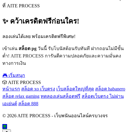
ที่ AITE PROCESS
✨ คว้าเครดิตฟรีก่อนใคร!
ลองเล่นได้เลย พร้อมเครดิตฟรีพิเศษ!
เข้าเล่น
สล็อต pg
วันนี้ รับโบนัสต้อนรับทันที ฝากถอนไม่มีขั้น
ต่ำ! AITE PROCESS การันตีความปลอดภัยและความมั่นคง
ทางการเงิน
🎮 เริ่มสนุก
🎲 AITE PROCESS
หน้าแรก
สล็อต xo เว็บตรง
เว็บสล็อตใหญ่ที่สุด
สล็อต habanero
สล็อต relax gaming
ทดลองเล่นสล็อตฟรี
สล็อตเว็บตรง ไม่ผ่าน
เอเย่นต์
สล็อต 888
© 2026 AITE PROCESS - เว็บพนันออนไลน์ครบวงจร