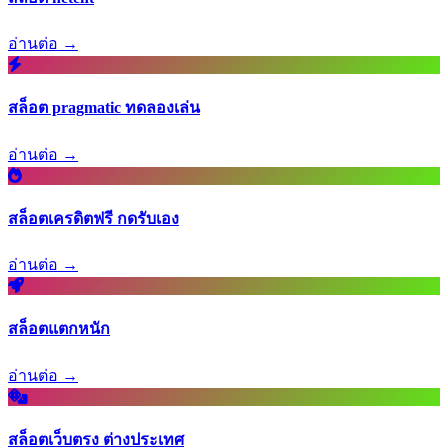
อ่านต่อ →
สล็อต pragmatic ทดลองเล่น
อ่านต่อ →
สล็อตเครดิตฟรี กดรับเอง
อ่านต่อ →
สล็อตแตกหนัก
อ่านต่อ →
สล็อตเว็บตรง ต่างประเทศ