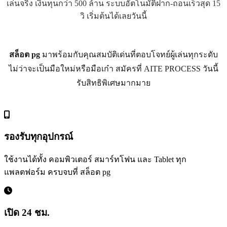
เล่นจริง เงินทุนกว่า 500 ล้าน ระบบอัตโนมัติฝาก-ถอนเร็วสุด 15
วิ เริ่มต้นได้เลยวันนี้
สล็อต pg
มาพร้อมกับคุณสมบัติเด่นที่ตอบโจทย์ผู้เล่นทุกระดับ
ไม่ว่าจะเป็นมือใหม่หรือมือเก๋า สมัครที่ AITE PROCESS วันนี้
รับสิทธิพิเศษมากมาย
รองรับทุกอุปกรณ์
ใช้งานได้ทั้ง คอมพิวเตอร์ สมาร์ทโฟน และ Tablet ทุก
แพลตฟอร์ม ครบจบที่ สล็อต pg
เปิด 24 ชม.