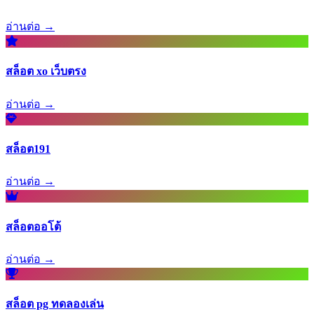
อ่านต่อ →
สล็อต xo เว็บตรง
อ่านต่อ →
สล็อต191
อ่านต่อ →
สล็อตออโต้
อ่านต่อ →
สล็อต pg ทดลองเล่น