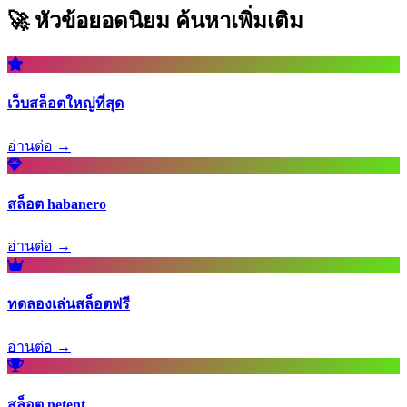
🚀 หัวข้อยอดนิยม
ค้นหาเพิ่มเติม
เว็บสล็อตใหญ่ที่สุด
อ่านต่อ →
สล็อต habanero
อ่านต่อ →
ทดลองเล่นสล็อตฟรี
อ่านต่อ →
สล็อต netent