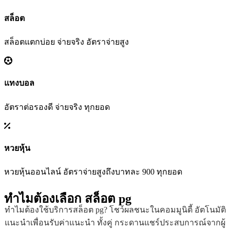
สล็อต
สล็อตแตกบ่อย จ่ายจริง อัตราจ่ายสูง
แทงบอล
อัตราต่อรองดี จ่ายจริง ทุกยอด
หวยหุ้น
หวยหุ้นออนไลน์ อัตราจ่ายสูงถึงบาทละ 900 ทุกยอด
ทำไมต้องเลือก
สล็อต pg
ทำไมต้องใช้บริการสล็อต pg? โชว์ผลชนะในคอมมูนิตี้ อัตโนมัติ
แนะนำเพื่อนรับค่าแนะนำ ทั้งคู่ กระดานแชร์ประสบการณ์จากผู้