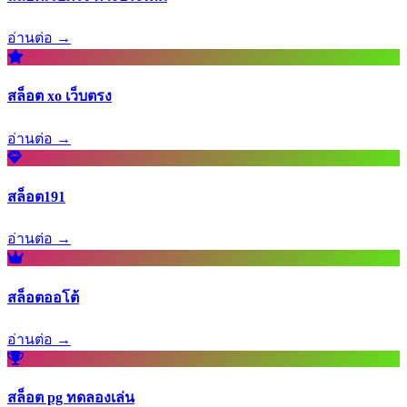
อ่านต่อ →
สล็อต xo เว็บตรง
อ่านต่อ →
สล็อต191
อ่านต่อ →
สล็อตออโต้
อ่านต่อ →
สล็อต pg ทดลองเล่น