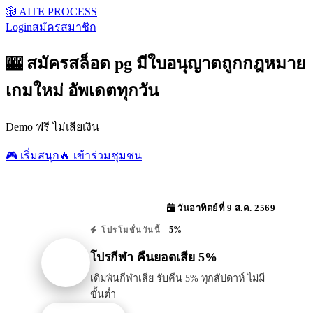
🎲 AITE PROCESS
Login
สมัครสมาชิก
🎰 สมัครสล็อต pg มีใบอนุญาตถูกกฎหมาย
เกมใหม่ อัพเดตทุกวัน
Demo ฟรี ไม่เสียเงิน
🎮 เริ่มสนุก
🔥 เข้าร่วมชุมชน
วันอาทิตย์ที่ 9 ส.ค. 2569
5%
โปรโมชั่นวันนี้
โปรกีฬา คืนยอดเสีย 5%
เดิมพันกีฬาเสีย รับคืน 5% ทุกสัปดาห์ ไม่มี
ขั้นต่ำ