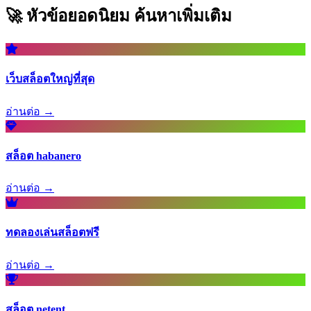
🚀 หัวข้อยอดนิยม
ค้นหาเพิ่มเติม
เว็บสล็อตใหญ่ที่สุด
อ่านต่อ →
สล็อต habanero
อ่านต่อ →
ทดลองเล่นสล็อตฟรี
อ่านต่อ →
สล็อต netent