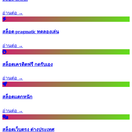
อ่านต่อ →
สล็อต pragmatic ทดลองเล่น
อ่านต่อ →
สล็อตเครดิตฟรี กดรับเอง
อ่านต่อ →
สล็อตแตกหนัก
อ่านต่อ →
สล็อตเว็บตรง ต่างประเทศ