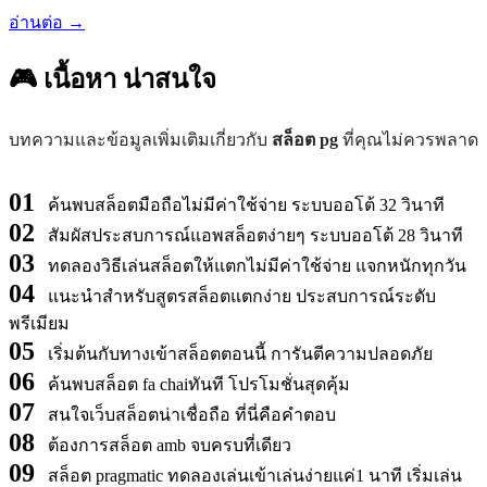
อ่านต่อ →
🎮 เนื้อหา
น่าสนใจ
บทความและข้อมูลเพิ่มเติมเกี่ยวกับ
สล็อต pg
ที่คุณไม่ควรพลาด
01
ค้นพบสล็อตมือถือไม่มีค่าใช้จ่าย ระบบออโต้ 32 วินาที
02
สัมผัสประสบการณ์แอพสล็อตง่ายๆ ระบบออโต้ 28 วินาที
03
ทดลองวิธีเล่นสล็อตให้แตกไม่มีค่าใช้จ่าย แจกหนักทุกวัน
04
แนะนำสำหรับสูตรสล็อตแตกง่าย ประสบการณ์ระดับ
พรีเมียม
05
เริ่มต้นกับทางเข้าสล็อตตอนนี้ การันตีความปลอดภัย
06
ค้นพบสล็อต fa chaiทันที โปรโมชั่นสุดคุ้ม
07
สนใจเว็บสล็อตน่าเชื่อถือ ที่นี่คือคำตอบ
08
ต้องการสล็อต amb จบครบที่เดียว
09
สล็อต pragmatic ทดลองเล่นเข้าเล่นง่ายแค่1 นาที เริ่มเล่น