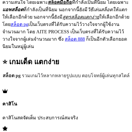
ความสนใจ โดยเฉพาะ
สล็อตมือถือ
ที่กำลังเป็นที่นิยม โดยเฉพาะ
แอพสล็อต
ที่กำลังเป็นที่นิยม นอกจากนี้ยังมี
วิธีเล่นสล็อตให้แตก
ให้เลือกอีกด้วย นอกจากนี้ยังมี
สูตรสล็อตแตกง่าย
ให้เลือกอีกด้วย
โดย
สล็อต pg
เป็นเว็บตรงที่ได้รับความไว้วางใจจากผู้ใช้งาน
จำนวนมาก โดย AITE PROCESS เป็นเว็บตรงที่ได้รับความไว้
วางใจจากผู้เล่นจำนวนมาก ซึ่ง
สล็อต 888
ก็เป็นอีกตัวเลือกยอด
นิยมในหมู่ผู้เล่น
⭐ เกมเด็ด
แตกง่าย
สล็อต pg
รวมเกมไว้หลากหลายรูปแบบ ตอบโจทย์ผู้เล่นทุกสไตล์
คาสิโน
คาสิโนสดจัดเต็ม ประสบการณ์สมจริง