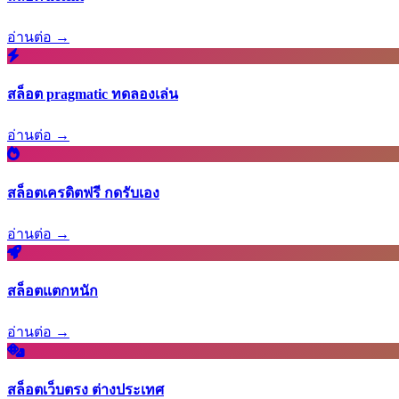
อ่านต่อ →
สล็อต pragmatic ทดลองเล่น
อ่านต่อ →
สล็อตเครดิตฟรี กดรับเอง
อ่านต่อ →
สล็อตแตกหนัก
อ่านต่อ →
สล็อตเว็บตรง ต่างประเทศ