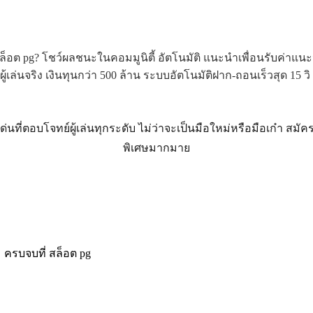
็อต pg? โชว์ผลชนะในคอมมูนิตี้ อัตโนมัติ แนะนำเพื่อนรับค่าแนะน
ล่นจริง เงินทุนกว่า 500 ล้าน ระบบอัตโนมัติฝาก-ถอนเร็วสุด 15 วิ เร
นที่ตอบโจทย์ผู้เล่นทุกระดับ ไม่ว่าจะเป็นมือใหม่หรือมือเก๋า สมัคร
พิเศษมากมาย
 ครบจบที่ สล็อต pg