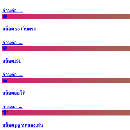
อ่านต่อ →
สล็อต xo เว็บตรง
อ่านต่อ →
สล็อต191
อ่านต่อ →
สล็อตออโต้
อ่านต่อ →
สล็อต pg ทดลองเล่น