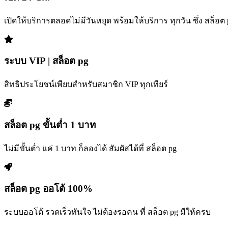
เปิดให้บริการตลอดไม่มีวันหยุด พร้อมให้บริการ ทุกวัน ซึ่ง สล็อต p
ระบบ VIP | สล็อต pg
สิทธิประโยชน์เพียบสำหรับสมาชิก VIP ทุกเทียร์
สล็อต pg ขั้นต่ำ 1 บาท
ไม่มีขั้นต่ำ แค่ 1 บาท ก็ลองได้ สัมผัสได้ที่ สล็อต pg
สล็อต pg ออโต้ 100%
ระบบออโต้ รวดเร็วทันใจ ไม่ต้องรอคน ที่ สล็อต pg มีให้ครบ