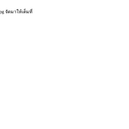
g จัดมาให้เต็มที่