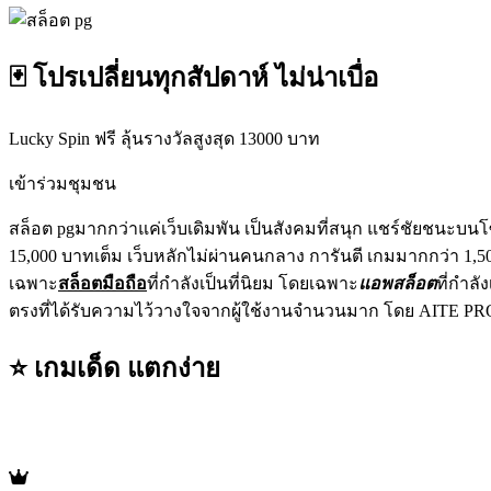
🃏 โปรเปลี่ยนทุกสัปดาห์ ไม่น่าเบื่อ
Lucky Spin ฟรี ลุ้นรางวัลสูงสุด 13000 บาท
เข้าร่วมชุมชน
สล็อต pgมากกว่าแค่เว็บเดิมพัน เป็นสังคมที่สนุก แชร์ชัยชนะบ
15,000 บาทเต็ม เว็บหลักไม่ผ่านคนกลาง การันตี เกมมากกว่า 1
เฉพาะ
สล็อตมือถือ
ที่กำลังเป็นที่นิยม โดยเฉพาะ
แอพสล็อต
ที่กำลั
ตรงที่ได้รับความไว้วางใจจากผู้ใช้งานจำนวนมาก โดย AITE PROC
⭐ เกมเด็ด
แตกง่าย