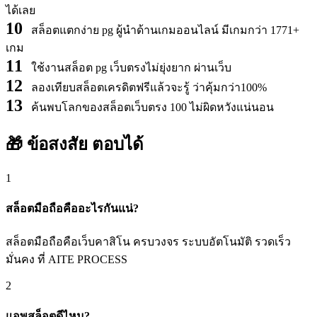
ได้เลย
10
สล็อตแตกง่าย pg ผู้นำด้านเกมออนไลน์ มีเกมกว่า 1771+
เกม
11
ใช้งานสล็อต pg เว็บตรงไม่ยุ่งยาก ผ่านเว็บ
12
ลองเทียบสล็อตเครดิตฟรีแล้วจะรู้ ว่าคุ้มกว่า100%
13
ค้นพบโลกของสล็อตเว็บตรง 100 ไม่ผิดหวังแน่นอน
🎁 ข้อสงสัย
ตอบได้
1
สล็อตมือถือคืออะไรกันแน่?
สล็อตมือถือคือเว็บคาสิโน ครบวงจร ระบบอัตโนมัติ รวดเร็ว
มั่นคง ที่ AITE PROCESS
2
แอพสล็อตดีไหม?