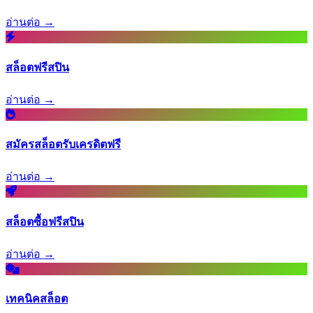
อ่านต่อ →
สล็อตฟรีสปิน
อ่านต่อ →
สมัครสล็อตรับเครดิตฟรี
อ่านต่อ →
สล็อตซื้อฟรีสปิน
อ่านต่อ →
เทคนิคสล็อต