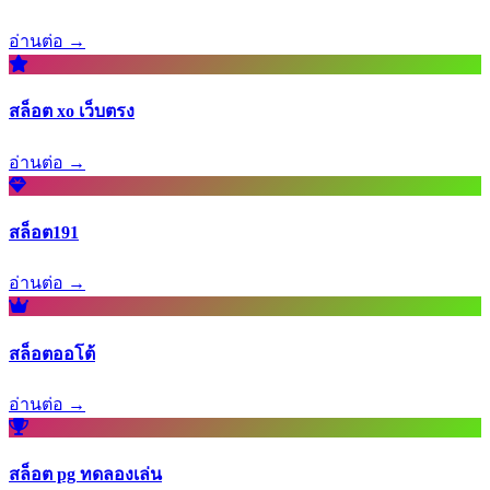
อ่านต่อ →
สล็อต xo เว็บตรง
อ่านต่อ →
สล็อต191
อ่านต่อ →
สล็อตออโต้
อ่านต่อ →
สล็อต pg ทดลองเล่น