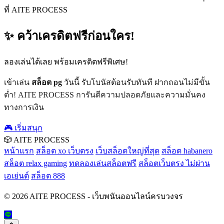
ที่ AITE PROCESS
✨ คว้าเครดิตฟรีก่อนใคร!
ลองเล่นได้เลย พร้อมเครดิตฟรีพิเศษ!
เข้าเล่น
สล็อต pg
วันนี้ รับโบนัสต้อนรับทันที ฝากถอนไม่มีขั้น
ต่ำ! AITE PROCESS การันตีความปลอดภัยและความมั่นคง
ทางการเงิน
🎮 เริ่มสนุก
🎲 AITE PROCESS
หน้าแรก
สล็อต xo เว็บตรง
เว็บสล็อตใหญ่ที่สุด
สล็อต habanero
สล็อต relax gaming
ทดลองเล่นสล็อตฟรี
สล็อตเว็บตรง ไม่ผ่าน
เอเย่นต์
สล็อต 888
© 2026 AITE PROCESS - เว็บพนันออนไลน์ครบวงจร