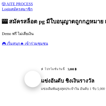
🎲 AITE PROCESS
Login
สมัครสมาชิก
🎰 สมัครสล็อต pg มีใบอนุญาตถูกกฎหมาย เ
Demo ฟรี ไม่เสียเงิน
🎮 เริ่มสนุก
🔥 เข้าร่วมชุมชน
5,000 ฿
โปรโมชั่นวันนี้
แข่งอันดับ ชิงเงินรางวัล
แข่งเดิมพันสูงสุดประจำวัน อันดับ 1 รับ 5,000