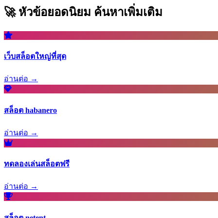
🚀 หัวข้อยอดนิยม
ค้นหาเพิ่มเติม
เว็บสล็อตใหญ่ที่สุด
อ่านต่อ →
สล็อต habanero
อ่านต่อ →
ทดลองเล่นสล็อตฟรี
อ่านต่อ →
สล็อต netent