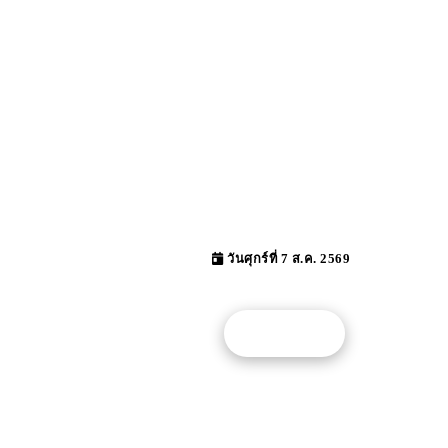
วันศุกร์ที่ 7 ส.ค. 2569
รับโปรนี้