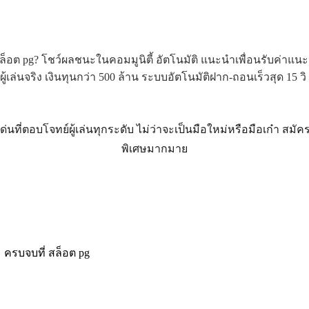
็อต pg? โชว์ผลชนะในคอมมูนิตี้ อัตโนมัติ แนะนำเพื่อนรับค่าแนะน
ล่นจริง เงินทุนกว่า 500 ล้าน ระบบอัตโนมัติฝาก-ถอนเร็วสุด 15 วิ เร
นที่ตอบโจทย์ผู้เล่นทุกระดับ ไม่ว่าจะเป็นมือใหม่หรือมือเก๋า สมัคร
พิเศษมากมาย
 ครบจบที่ สล็อต pg