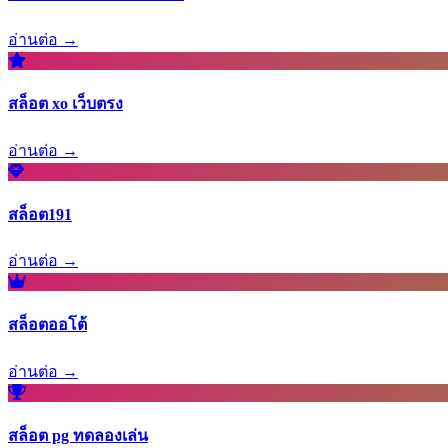
อ่านต่อ →
สล็อต xo เว็บตรง
อ่านต่อ →
สล็อต191
อ่านต่อ →
สล็อตออโต้
อ่านต่อ →
สล็อต pg ทดลองเล่น