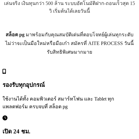
เล่นจริง เงินทุนกว่า 500 ล้าน ระบบอัตโนมัติฝาก-ถอนเร็วสุด 15
วิ เริ่มต้นได้เลยวันนี้
สล็อต pg
มาพร้อมกับคุณสมบัติเด่นที่ตอบโจทย์ผู้เล่นทุกระดับ
ไม่ว่าจะเป็นมือใหม่หรือมือเก๋า สมัครที่ AITE PROCESS วันนี้
รับสิทธิพิเศษมากมาย
รองรับทุกอุปกรณ์
ใช้งานได้ทั้ง คอมพิวเตอร์ สมาร์ทโฟน และ Tablet ทุก
แพลตฟอร์ม ครบจบที่ สล็อต pg
เปิด 24 ชม.