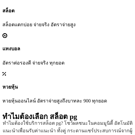
สล็อต
สล็อตแตกบ่อย จ่ายจริง อัตราจ่ายสูง
แทงบอล
อัตราต่อรองดี จ่ายจริง ทุกยอด
หวยหุ้น
หวยหุ้นออนไลน์ อัตราจ่ายสูงถึงบาทละ 900 ทุกยอด
ทำไมต้องเลือก
สล็อต pg
ทำไมต้องใช้บริการสล็อต pg? โชว์ผลชนะในคอมมูนิตี้ อัตโนมัติ
แนะนำเพื่อนรับค่าแนะนำ ทั้งคู่ กระดานแชร์ประสบการณ์จากผู้