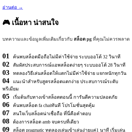
อ่านต่อ →
🎮 เนื้อหา
น่าสนใจ
บทความและข้อมูลเพิ่มเติมเกี่ยวกับ
สล็อต pg
ที่คุณไม่ควรพลาด
01
ค้นพบสล็อตมือถือไม่มีค่าใช้จ่าย ระบบออโต้ 32 วินาที
02
สัมผัสประสบการณ์แอพสล็อตง่ายๆ ระบบออโต้ 28 วินาที
03
ทดลองวิธีเล่นสล็อตให้แตกไม่มีค่าใช้จ่าย แจกหนักทุกวัน
04
แนะนำสำหรับสูตรสล็อตแตกง่าย ประสบการณ์ระดับ
พรีเมียม
05
เริ่มต้นกับทางเข้าสล็อตตอนนี้ การันตีความปลอดภัย
06
ค้นพบสล็อต fa chaiทันที โปรโมชั่นสุดคุ้ม
07
สนใจเว็บสล็อตน่าเชื่อถือ ที่นี่คือคำตอบ
08
ต้องการสล็อต amb จบครบที่เดียว
09
สล็อต pragmatic ทดลองเล่นเข้าเล่นง่ายแค่1 นาที เริ่มเล่น