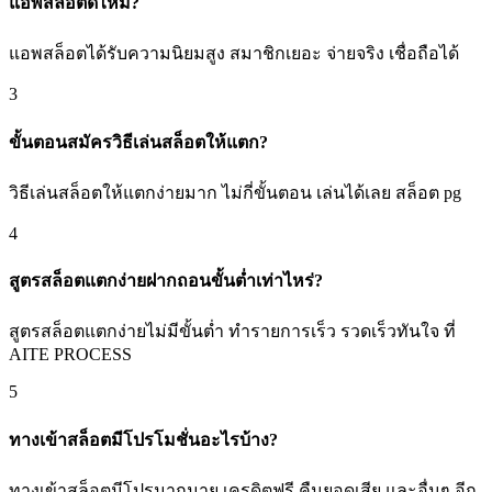
แอพสล็อตดีไหม?
แอพสล็อตได้รับความนิยมสูง สมาชิกเยอะ จ่ายจริง เชื่อถือได้
3
ขั้นตอนสมัครวิธีเล่นสล็อตให้แตก?
วิธีเล่นสล็อตให้แตกง่ายมาก ไม่กี่ขั้นตอน เล่นได้เลย สล็อต pg
4
สูตรสล็อตแตกง่ายฝากถอนขั้นต่ำเท่าไหร่?
สูตรสล็อตแตกง่ายไม่มีขั้นต่ำ ทำรายการเร็ว รวดเร็วทันใจ ที่
AITE PROCESS
5
ทางเข้าสล็อตมีโปรโมชั่นอะไรบ้าง?
ทางเข้าสล็อตมีโปรมากมาย เครดิตฟรี คืนยอดเสีย และอื่นๆ อีก