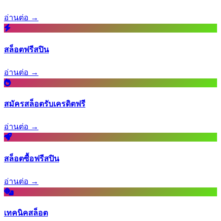
อ่านต่อ →
สล็อตฟรีสปิน
อ่านต่อ →
สมัครสล็อตรับเครดิตฟรี
อ่านต่อ →
สล็อตซื้อฟรีสปิน
อ่านต่อ →
เทคนิคสล็อต