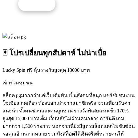
รับโปรนี้
🃏 โปรเปลี่ยนทุกสัปดาห์ ไม่น่าเบื่อ
Lucky Spin ฟรี ลุ้นรางวัลสูงสุด 13000 บาท
เข้าร่วมชุมชน
สล็อต pgมากกว่าแค่เว็บเดิมพัน เป็นสังคมที่สนุก แชร์ชัยชนะบน
โซเชียล กดเดียว ห้องบอกเล่าจากสมาชิกจริง ชวนเพื่อนรับค่า
แนะนำ ทั้งคนชวนและคนถูกชวน รางวัลพิเศษแรกเข้า 170%
สูงสุด 15,000 บาทเต็ม เว็บหลักไม่ผ่านคนกลาง การันตี เกม
มากกว่า 1,500 รายการ นอกจากนี้ยังมีสูตรสล็อตแตกไม่ซับซ้อน
รอคุณอีกหลากหลาย รวมถึง
สล็อตได้เงินจริง
ที่หลายคนให้