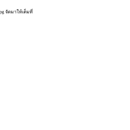
g จัดมาให้เต็มที่