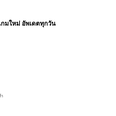
กมใหม่ อัพเดตทุกวัน
ต่ำ