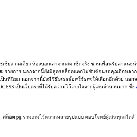
นโซเชียล กดเดียว ห้องบอกเล่าจากสมาชิกจริง ชวนเพื่อนรับค่าแน
,500 รายการ นอกจากนี้ยังมีสูตรสล็อตแตกไม่ซับซ้อนรอคุณอีกหลา
งเป็นที่นิยม นอกจากนี้ยังมี
วิธีเล่นสล็อตให้แตก
ให้เลือกอีกด้วย นอกจา
ESS เป็นเว็บตรงที่ได้รับความไว้วางใจจากผู้เล่นจำนวนมาก ซึ่ง
สล็อต pg
รวมเกมไว้หลากหลายรูปแบบ ตอบโจทย์ผู้เล่นทุกสไตล์