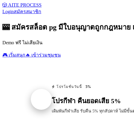
🎲 AITE PROCESS
Login
สมัครสมาชิก
🎰 สมัครสล็อต pg มีใบอนุญาตถูกกฎหมาย เ
Demo ฟรี ไม่เสียเงิน
🎮 เริ่มสนุก
🔥 เข้าร่วมชุมชน
5%
โปรโมชั่นวันนี้
โปรกีฬา คืนยอดเสีย 5%
เดิมพันกีฬาเสีย รับคืน 5% ทุกสัปดาห์ ไม่มีขั้น