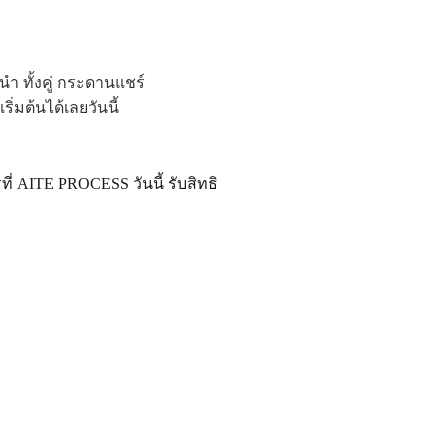
ำ ทั้งคู่ กระดานแชร์
ิ่มต้นได้เลยวันนี้
ที่ AITE PROCESS วันนี้ รับสิทธิ