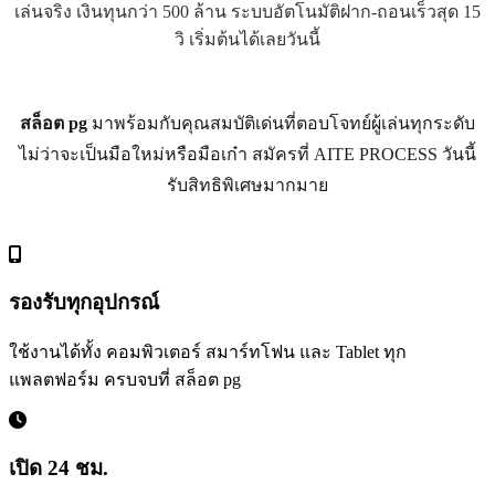
เล่นจริง เงินทุนกว่า 500 ล้าน ระบบอัตโนมัติฝาก-ถอนเร็วสุด 15
วิ เริ่มต้นได้เลยวันนี้
สล็อต pg
มาพร้อมกับคุณสมบัติเด่นที่ตอบโจทย์ผู้เล่นทุกระดับ
ไม่ว่าจะเป็นมือใหม่หรือมือเก๋า สมัครที่ AITE PROCESS วันนี้
รับสิทธิพิเศษมากมาย
รองรับทุกอุปกรณ์
ใช้งานได้ทั้ง คอมพิวเตอร์ สมาร์ทโฟน และ Tablet ทุก
แพลตฟอร์ม ครบจบที่ สล็อต pg
เปิด 24 ชม.