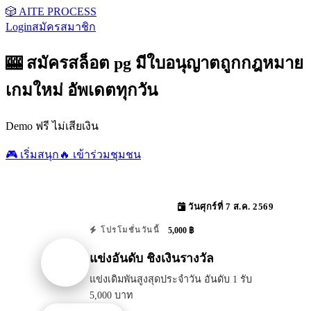
🎲 AITE PROCESS
Login
สมัครสมาชิก
🎰 สมัครสล็อต pg มีใบอนุญาตถูกกฎหมาย
เกมใหม่ อัพเดตทุกวัน
Demo ฟรี ไม่เสียเงิน
🎮 เริ่มสนุก
🔥 เข้าร่วมชุมชน
วันศุกร์ที่ 7 ส.ค. 2569
5,000 ฿
โปรโมชั่นวันนี้
แข่งอันดับ ชิงเงินรางวัล
แข่งเดิมพันสูงสุดประจำวัน อันดับ 1 รับ
5,000 บาท