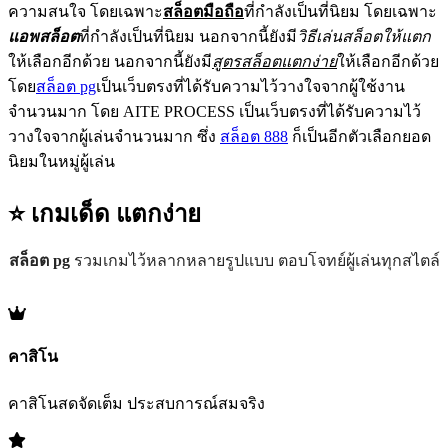
ความสนใจ โดยเฉพาะ
สล็อตมือถือ
ที่กำลังเป็นที่นิยม โดยเฉพาะ
แอพสล็อต
ที่กำลังเป็นที่นิยม นอกจากนี้ยังมี
วิธีเล่นสล็อตให้แตก
ให้เลือกอีกด้วย นอกจากนี้ยังมี
สูตรสล็อตแตกง่าย
ให้เลือกอีกด้วย
โดย
สล็อต pg
เป็นเว็บตรงที่ได้รับความไว้วางใจจากผู้ใช้งาน
จำนวนมาก โดย AITE PROCESS เป็นเว็บตรงที่ได้รับความไว้
วางใจจากผู้เล่นจำนวนมาก ซึ่ง
สล็อต 888
ก็เป็นอีกตัวเลือกยอด
นิยมในหมู่ผู้เล่น
⭐ เกมเด็ด
แตกง่าย
สล็อต pg
รวมเกมไว้หลากหลายรูปแบบ ตอบโจทย์ผู้เล่นทุกสไตล์
คาสิโน
คาสิโนสดจัดเต็ม ประสบการณ์สมจริง