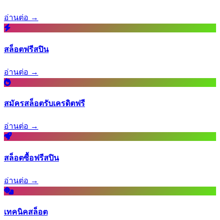
อ่านต่อ →
สล็อตฟรีสปิน
อ่านต่อ →
สมัครสล็อตรับเครดิตฟรี
อ่านต่อ →
สล็อตซื้อฟรีสปิน
อ่านต่อ →
เทคนิคสล็อต