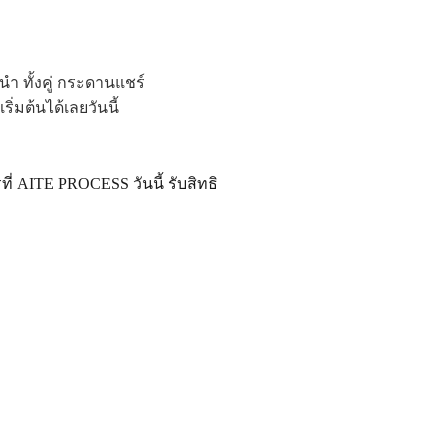
ำ ทั้งคู่ กระดานแชร์
ิ่มต้นได้เลยวันนี้
ที่ AITE PROCESS วันนี้ รับสิทธิ