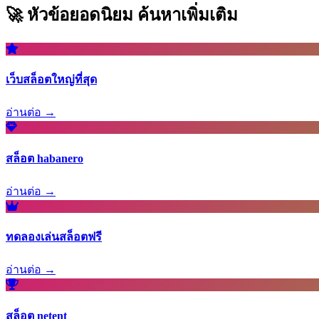
🚀 หัวข้อยอดนิยม
ค้นหาเพิ่มเติม
เว็บสล็อตใหญ่ที่สุด
อ่านต่อ →
สล็อต habanero
อ่านต่อ →
ทดลองเล่นสล็อตฟรี
อ่านต่อ →
สล็อต netent