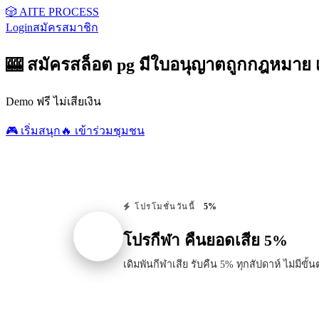
🎲 AITE PROCESS
Login
สมัครสมาชิก
🎰 สมัครสล็อต pg มีใบอนุญาตถูกกฎหมาย เ
Demo ฟรี ไม่เสียเงิน
🎮 เริ่มสนุก
🔥 เข้าร่วมชุมชน
5%
โปรโมชั่นวันนี้
โปรกีฬา คืนยอดเสีย 5%
เดิมพันกีฬาเสีย รับคืน 5% ทุกสัปดาห์ ไม่มีขั้น