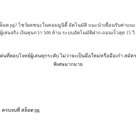
็อต pg? โชว์ผลชนะในคอมมูนิตี้ อัตโนมัติ แนะนำเพื่อนรับค่าแนะน
ล่นจริง เงินทุนกว่า 500 ล้าน ระบบอัตโนมัติฝาก-ถอนเร็วสุด 15 วิ เร
นที่ตอบโจทย์ผู้เล่นทุกระดับ ไม่ว่าจะเป็นมือใหม่หรือมือเก๋า สมัคร
พิเศษมากมาย
 ครบจบที่ สล็อต pg