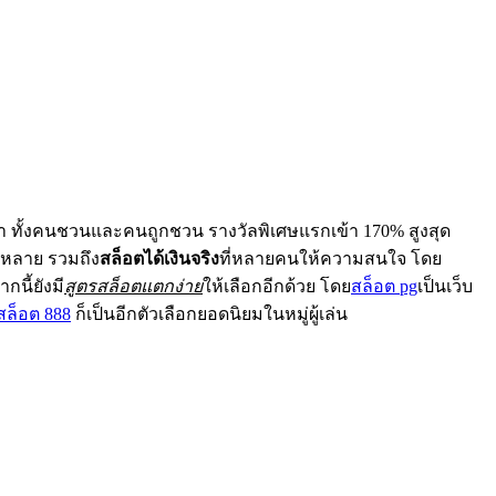
ะนำ ทั้งคนชวนและคนถูกชวน รางวัลพิเศษแรกเข้า 170% สูงสุด
กหลาย รวมถึง
สล็อตได้เงินจริง
ที่หลายคนให้ความสนใจ โดย
กนี้ยังมี
สูตรสล็อตแตกง่าย
ให้เลือกอีกด้วย โดย
สล็อต pg
เป็นเว็บ
สล็อต 888
ก็เป็นอีกตัวเลือกยอดนิยมในหมู่ผู้เล่น