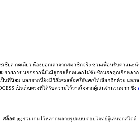
นโซเชียล กดเดียว ห้องบอกเล่าจากสมาชิกจริง ชวนเพื่อนรับค่าแน
,500 รายการ นอกจากนี้ยังมีสูตรสล็อตแตกไม่ซับซ้อนรอคุณอีกหลา
งเป็นที่นิยม นอกจากนี้ยังมี
วิธีเล่นสล็อตให้แตก
ให้เลือกอีกด้วย นอกจา
ESS เป็นเว็บตรงที่ได้รับความไว้วางใจจากผู้เล่นจำนวนมาก ซึ่ง
สล็อต pg
รวมเกมไว้หลากหลายรูปแบบ ตอบโจทย์ผู้เล่นทุกสไตล์