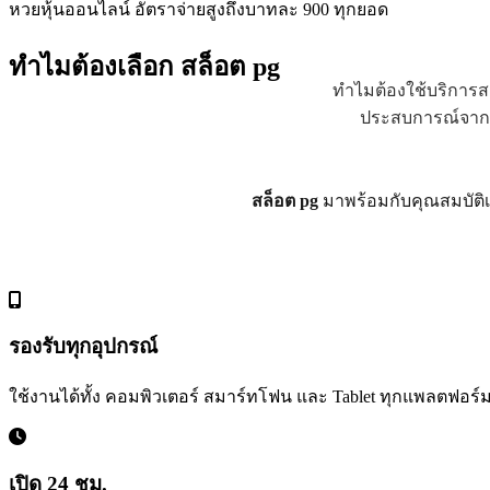
หวยหุ้นออนไลน์ อัตราจ่ายสูงถึงบาทละ 900 ทุกยอด
ทำไมต้องเลือก
สล็อต pg
ทำไมต้องใช้บริการสล
ประสบการณ์จากผู้เ
สล็อต pg
มาพร้อมกับคุณสมบัติเด่
รองรับทุกอุปกรณ์
ใช้งานได้ทั้ง คอมพิวเตอร์ สมาร์ทโฟน และ Tablet ทุกแพลตฟอร์ม
เปิด 24 ชม.