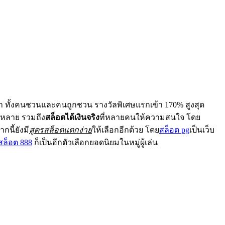
ะนำ ทั้งคนชวนและคนถูกชวน รางวัลพิเศษแรกเข้า 170% สูงสุด
กหลาย รวมถึง
สล็อตได้เงินจริง
ที่หลายคนให้ความสนใจ โดย
กนี้ยังมี
สูตรสล็อตแตกง่าย
ให้เลือกอีกด้วย โดย
สล็อต pg
เป็นเว็บ
สล็อต 888
ก็เป็นอีกตัวเลือกยอดนิยมในหมู่ผู้เล่น