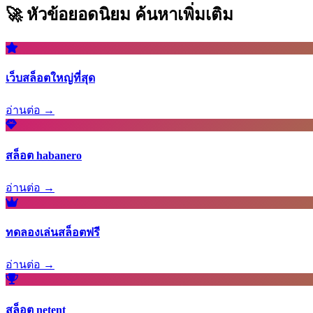
🚀 หัวข้อยอดนิยม
ค้นหาเพิ่มเติม
เว็บสล็อตใหญ่ที่สุด
อ่านต่อ →
สล็อต habanero
อ่านต่อ →
ทดลองเล่นสล็อตฟรี
อ่านต่อ →
สล็อต netent