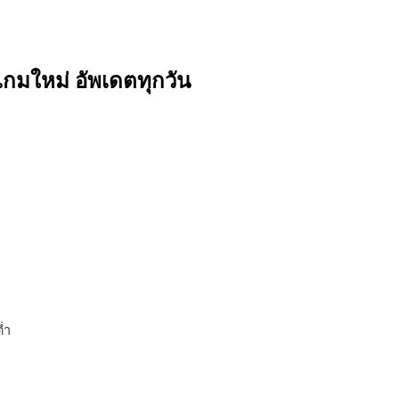
กมใหม่ อัพเดตทุกวัน
ต่ำ