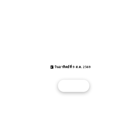
วันอาทิตย์ที่ 9 ส.ค. 2569
รับโปรนี้