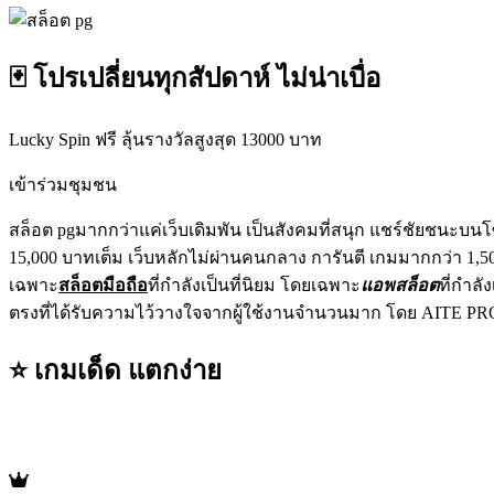
🃏 โปรเปลี่ยนทุกสัปดาห์ ไม่น่าเบื่อ
Lucky Spin ฟรี ลุ้นรางวัลสูงสุด 13000 บาท
เข้าร่วมชุมชน
สล็อต pgมากกว่าแค่เว็บเดิมพัน เป็นสังคมที่สนุก แชร์ชัยชนะบ
15,000 บาทเต็ม เว็บหลักไม่ผ่านคนกลาง การันตี เกมมากกว่า 1
เฉพาะ
สล็อตมือถือ
ที่กำลังเป็นที่นิยม โดยเฉพาะ
แอพสล็อต
ที่กำลั
ตรงที่ได้รับความไว้วางใจจากผู้ใช้งานจำนวนมาก โดย AITE PROC
⭐ เกมเด็ด
แตกง่าย