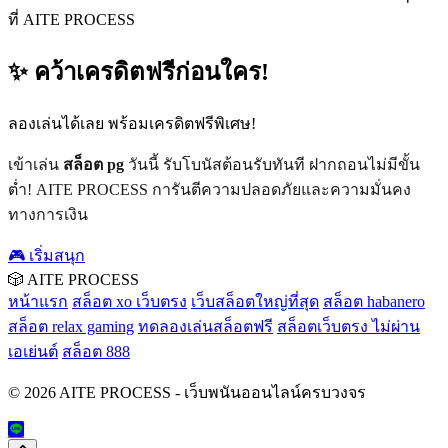
ที่ AITE PROCESS
✨ คว้าเครดิตฟรีก่อนใคร!
ลองเล่นได้เลย พร้อมเครดิตฟรีพิเศษ!
เข้าเล่น
สล็อต pg
วันนี้ รับโบนัสต้อนรับทันที ฝากถอนไม่มีขั้น
ต่ำ! AITE PROCESS การันตีความปลอดภัยและความมั่นคง
ทางการเงิน
🎮 เริ่มสนุก
🎲 AITE PROCESS
หน้าแรก
สล็อต xo เว็บตรง
เว็บสล็อตใหญ่ที่สุด
สล็อต habanero
สล็อต relax gaming
ทดลองเล่นสล็อตฟรี
สล็อตเว็บตรง ไม่ผ่าน
เอเย่นต์
สล็อต 888
© 2026 AITE PROCESS - เว็บพนันออนไลน์ครบวงจร