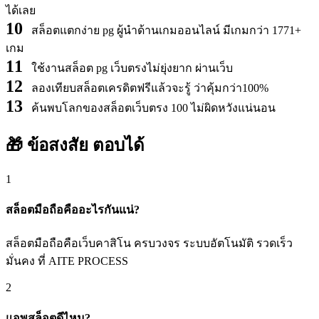
ได้เลย
10
สล็อตแตกง่าย pg ผู้นำด้านเกมออนไลน์ มีเกมกว่า 1771+
เกม
11
ใช้งานสล็อต pg เว็บตรงไม่ยุ่งยาก ผ่านเว็บ
12
ลองเทียบสล็อตเครดิตฟรีแล้วจะรู้ ว่าคุ้มกว่า100%
13
ค้นพบโลกของสล็อตเว็บตรง 100 ไม่ผิดหวังแน่นอน
🎁 ข้อสงสัย
ตอบได้
1
สล็อตมือถือคืออะไรกันแน่?
สล็อตมือถือคือเว็บคาสิโน ครบวงจร ระบบอัตโนมัติ รวดเร็ว
มั่นคง ที่ AITE PROCESS
2
แอพสล็อตดีไหม?