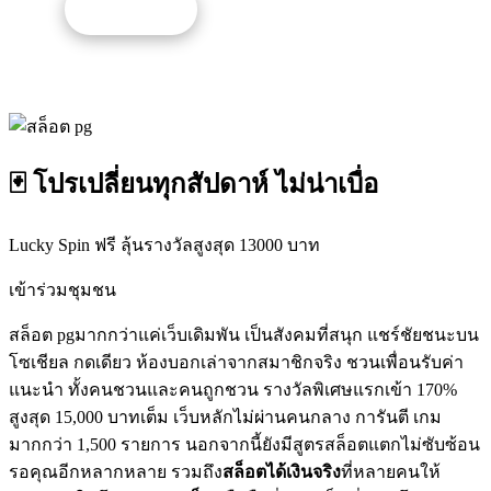
รับโปรนี้
🃏 โปรเปลี่ยนทุกสัปดาห์ ไม่น่าเบื่อ
Lucky Spin ฟรี ลุ้นรางวัลสูงสุด 13000 บาท
เข้าร่วมชุมชน
สล็อต pgมากกว่าแค่เว็บเดิมพัน เป็นสังคมที่สนุก แชร์ชัยชนะบน
โซเชียล กดเดียว ห้องบอกเล่าจากสมาชิกจริง ชวนเพื่อนรับค่า
แนะนำ ทั้งคนชวนและคนถูกชวน รางวัลพิเศษแรกเข้า 170%
สูงสุด 15,000 บาทเต็ม เว็บหลักไม่ผ่านคนกลาง การันตี เกม
มากกว่า 1,500 รายการ นอกจากนี้ยังมีสูตรสล็อตแตกไม่ซับซ้อน
รอคุณอีกหลากหลาย รวมถึง
สล็อตได้เงินจริง
ที่หลายคนให้