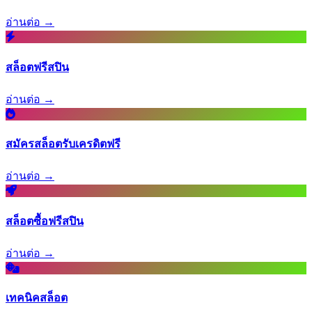
อ่านต่อ →
สล็อตฟรีสปิน
อ่านต่อ →
สมัครสล็อตรับเครดิตฟรี
อ่านต่อ →
สล็อตซื้อฟรีสปิน
อ่านต่อ →
เทคนิคสล็อต