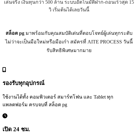
เล่นจริง เงินทุนกว่า 500 ล้าน ระบบอัตโนมัติฝาก-ถอนเร็วสุด 15
วิ เริ่มต้นได้เลยวันนี้
สล็อต pg
มาพร้อมกับคุณสมบัติเด่นที่ตอบโจทย์ผู้เล่นทุกระดับ
ไม่ว่าจะเป็นมือใหม่หรือมือเก๋า สมัครที่ AITE PROCESS วันนี้
รับสิทธิพิเศษมากมาย
รองรับทุกอุปกรณ์
ใช้งานได้ทั้ง คอมพิวเตอร์ สมาร์ทโฟน และ Tablet ทุก
แพลตฟอร์ม ครบจบที่ สล็อต pg
เปิด 24 ชม.