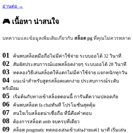
อ่านต่อ →
🎮 เนื้อหา
น่าสนใจ
บทความและข้อมูลเพิ่มเติมเกี่ยวกับ
สล็อต pg
ที่คุณไม่ควรพลาด
01
ค้นพบสล็อตมือถือไม่มีค่าใช้จ่าย ระบบออโต้ 32 วินาที
02
สัมผัสประสบการณ์แอพสล็อตง่ายๆ ระบบออโต้ 28 วินาที
03
ทดลองวิธีเล่นสล็อตให้แตกไม่มีค่าใช้จ่าย แจกหนักทุกวัน
04
แนะนำสำหรับสูตรสล็อตแตกง่าย ประสบการณ์ระดับ
พรีเมียม
05
เริ่มต้นกับทางเข้าสล็อตตอนนี้ การันตีความปลอดภัย
06
ค้นพบสล็อต fa chaiทันที โปรโมชั่นสุดคุ้ม
07
สนใจเว็บสล็อตน่าเชื่อถือ ที่นี่คือคำตอบ
08
ต้องการสล็อต amb จบครบที่เดียว
09
สล็อต pragmatic ทดลองเล่นเข้าเล่นง่ายแค่1 นาที เริ่มเล่น