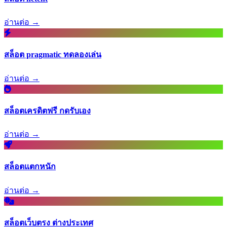
อ่านต่อ →
สล็อต pragmatic ทดลองเล่น
อ่านต่อ →
สล็อตเครดิตฟรี กดรับเอง
อ่านต่อ →
สล็อตแตกหนัก
อ่านต่อ →
สล็อตเว็บตรง ต่างประเทศ