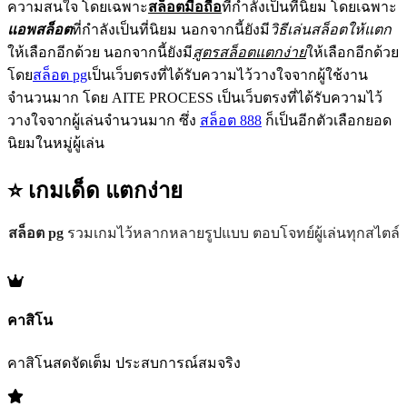
ความสนใจ โดยเฉพาะ
สล็อตมือถือ
ที่กำลังเป็นที่นิยม โดยเฉพาะ
แอพสล็อต
ที่กำลังเป็นที่นิยม นอกจากนี้ยังมี
วิธีเล่นสล็อตให้แตก
ให้เลือกอีกด้วย นอกจากนี้ยังมี
สูตรสล็อตแตกง่าย
ให้เลือกอีกด้วย
โดย
สล็อต pg
เป็นเว็บตรงที่ได้รับความไว้วางใจจากผู้ใช้งาน
จำนวนมาก โดย AITE PROCESS เป็นเว็บตรงที่ได้รับความไว้
วางใจจากผู้เล่นจำนวนมาก ซึ่ง
สล็อต 888
ก็เป็นอีกตัวเลือกยอด
นิยมในหมู่ผู้เล่น
⭐ เกมเด็ด
แตกง่าย
สล็อต pg
รวมเกมไว้หลากหลายรูปแบบ ตอบโจทย์ผู้เล่นทุกสไตล์
คาสิโน
คาสิโนสดจัดเต็ม ประสบการณ์สมจริง