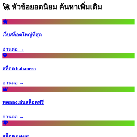
🚀 หัวข้อยอดนิยม
ค้นหาเพิ่มเติม
เว็บสล็อตใหญ่ที่สุด
อ่านต่อ →
สล็อต habanero
อ่านต่อ →
ทดลองเล่นสล็อตฟรี
อ่านต่อ →
สล็อต netent