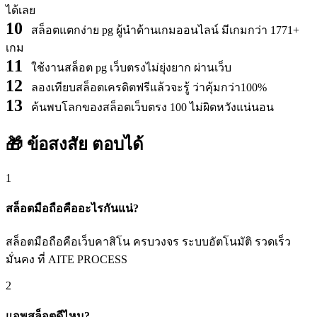
ได้เลย
10
สล็อตแตกง่าย pg ผู้นำด้านเกมออนไลน์ มีเกมกว่า 1771+
เกม
11
ใช้งานสล็อต pg เว็บตรงไม่ยุ่งยาก ผ่านเว็บ
12
ลองเทียบสล็อตเครดิตฟรีแล้วจะรู้ ว่าคุ้มกว่า100%
13
ค้นพบโลกของสล็อตเว็บตรง 100 ไม่ผิดหวังแน่นอน
🎁 ข้อสงสัย
ตอบได้
1
สล็อตมือถือคืออะไรกันแน่?
สล็อตมือถือคือเว็บคาสิโน ครบวงจร ระบบอัตโนมัติ รวดเร็ว
มั่นคง ที่ AITE PROCESS
2
แอพสล็อตดีไหม?