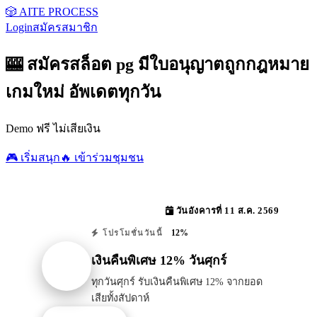
🎲 AITE PROCESS
Login
สมัครสมาชิก
🎰 สมัครสล็อต pg มีใบอนุญาตถูกกฎหมาย
เกมใหม่ อัพเดตทุกวัน
Demo ฟรี ไม่เสียเงิน
🎮 เริ่มสนุก
🔥 เข้าร่วมชุมชน
วันอังคารที่ 11 ส.ค. 2569
12%
โปรโมชั่นวันนี้
เงินคืนพิเศษ 12% วันศุกร์
ทุกวันศุกร์ รับเงินคืนพิเศษ 12% จากยอด
เสียทั้งสัปดาห์