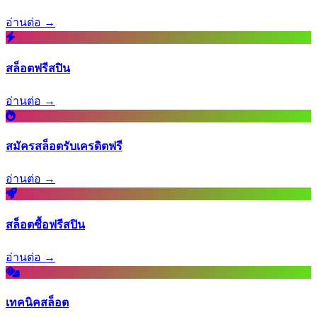
อ่านต่อ →
สล็อตฟรีสปิน
อ่านต่อ →
สมัครสล็อตรับเครดิตฟรี
อ่านต่อ →
สล็อตซื้อฟรีสปิน
อ่านต่อ →
เทคนิคสล็อต