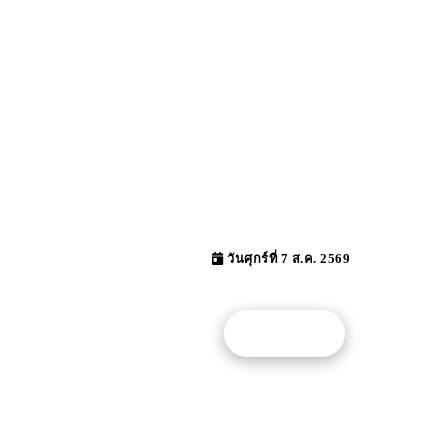
วันศุกร์ที่ 7 ส.ค. 2569
รับโปรนี้