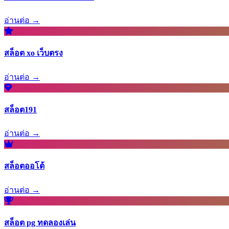
อ่านต่อ →
สล็อต xo เว็บตรง
อ่านต่อ →
สล็อต191
อ่านต่อ →
สล็อตออโต้
อ่านต่อ →
สล็อต pg ทดลองเล่น