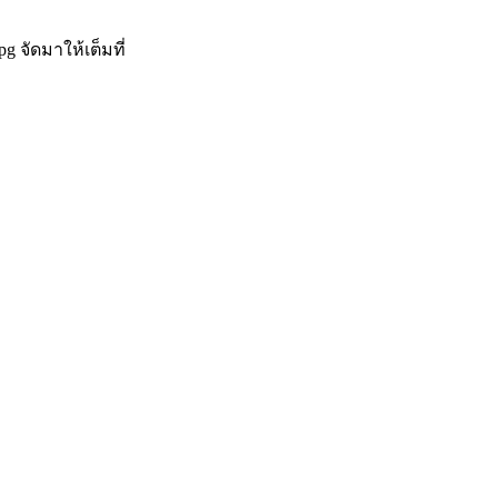
g จัดมาให้เต็มที่