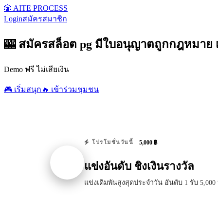
🎲 AITE PROCESS
Login
สมัครสมาชิก
🎰 สมัครสล็อต pg มีใบอนุญาตถูกกฎหมาย เ
Demo ฟรี ไม่เสียเงิน
🎮 เริ่มสนุก
🔥 เข้าร่วมชุมชน
5,000 ฿
โปรโมชั่นวันนี้
แข่งอันดับ ชิงเงินรางวัล
แข่งเดิมพันสูงสุดประจำวัน อันดับ 1 รับ 5,000