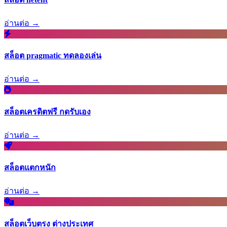
อ่านต่อ →
สล็อต pragmatic ทดลองเล่น
อ่านต่อ →
สล็อตเครดิตฟรี กดรับเอง
อ่านต่อ →
สล็อตแตกหนัก
อ่านต่อ →
สล็อตเว็บตรง ต่างประเทศ