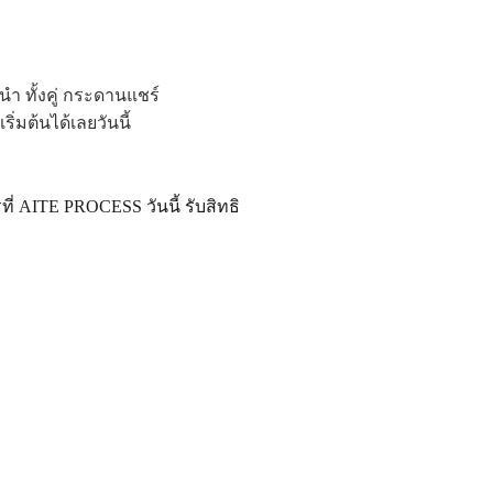
ำ ทั้งคู่ กระดานแชร์
ิ่มต้นได้เลยวันนี้
ที่ AITE PROCESS วันนี้ รับสิทธิ