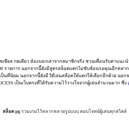
นโซเชียล กดเดียว ห้องบอกเล่าจากสมาชิกจริง ชวนเพื่อนรับค่าแน
,500 รายการ นอกจากนี้ยังมีสูตรสล็อตแตกไม่ซับซ้อนรอคุณอีกหลา
งเป็นที่นิยม นอกจากนี้ยังมี
วิธีเล่นสล็อตให้แตก
ให้เลือกอีกด้วย นอกจา
ESS เป็นเว็บตรงที่ได้รับความไว้วางใจจากผู้เล่นจำนวนมาก ซึ่ง
สล็อต pg
รวมเกมไว้หลากหลายรูปแบบ ตอบโจทย์ผู้เล่นทุกสไตล์