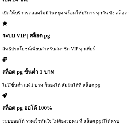
เปิดให้บริการตลอดไม่มีวันหยุด พร้อมให้บริการ ทุกวัน ซึ่ง สล็อต p
ระบบ VIP | สล็อต pg
สิทธิประโยชน์เพียบสำหรับสมาชิก VIP ทุกเทียร์
สล็อต pg ขั้นต่ำ 1 บาท
ไม่มีขั้นต่ำ แค่ 1 บาท ก็ลองได้ สัมผัสได้ที่ สล็อต pg
สล็อต pg ออโต้ 100%
ระบบออโต้ รวดเร็วทันใจ ไม่ต้องรอคน ที่ สล็อต pg มีให้ครบ