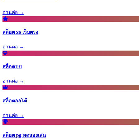
อ่านต่อ →
สล็อต xo เว็บตรง
อ่านต่อ →
สล็อต191
อ่านต่อ →
สล็อตออโต้
อ่านต่อ →
สล็อต pg ทดลองเล่น