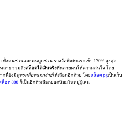
ะนำ ทั้งคนชวนและคนถูกชวน รางวัลพิเศษแรกเข้า 170% สูงสุด
กหลาย รวมถึง
สล็อตได้เงินจริง
ที่หลายคนให้ความสนใจ โดย
กนี้ยังมี
สูตรสล็อตแตกง่าย
ให้เลือกอีกด้วย โดย
สล็อต pg
เป็นเว็บ
สล็อต 888
ก็เป็นอีกตัวเลือกยอดนิยมในหมู่ผู้เล่น