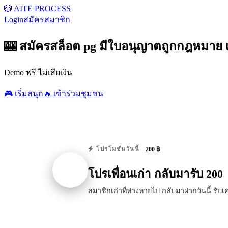
🎲 AITE PROCESS
Login
สมัครสมาชิก
🎰 สมัครสล็อต pg มีใบอนุญาตถูกกฎหมาย เ
Demo ฟรี ไม่เสียเงิน
🎮 เริ่มสนุก
🔥 เข้าร่วมชุมชน
200 ฿
โปรโมชั่นวันนี้
โปรเพื่อนเก่า กลับมารับ 200
สมาชิกเก่าที่ห่างหายไป กลับมาฝากวันนี้ รับ