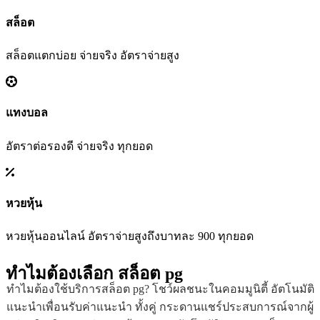
สล็อต
สล็อตแตกบ่อย จ่ายจริง อัตราจ่ายสูง
แทงบอล
อัตราต่อรองดี จ่ายจริง ทุกยอด
หวยหุ้น
หวยหุ้นออนไลน์ อัตราจ่ายสูงถึงบาทละ 900 ทุกยอด
ทำไมต้องเลือก
สล็อต pg
ทำไมต้องใช้บริการสล็อต pg? โชว์ผลชนะในคอมมูนิตี้ อัตโนมัติ
แนะนำเพื่อนรับค่าแนะนำ ทั้งคู่ กระดานแชร์ประสบการณ์จากผู้