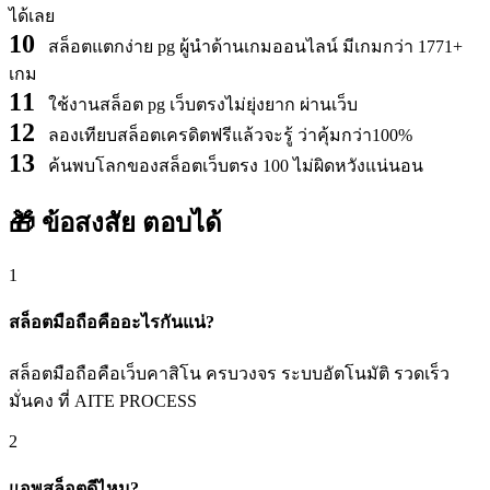
ได้เลย
10
สล็อตแตกง่าย pg ผู้นำด้านเกมออนไลน์ มีเกมกว่า 1771+
เกม
11
ใช้งานสล็อต pg เว็บตรงไม่ยุ่งยาก ผ่านเว็บ
12
ลองเทียบสล็อตเครดิตฟรีแล้วจะรู้ ว่าคุ้มกว่า100%
13
ค้นพบโลกของสล็อตเว็บตรง 100 ไม่ผิดหวังแน่นอน
🎁 ข้อสงสัย
ตอบได้
1
สล็อตมือถือคืออะไรกันแน่?
สล็อตมือถือคือเว็บคาสิโน ครบวงจร ระบบอัตโนมัติ รวดเร็ว
มั่นคง ที่ AITE PROCESS
2
แอพสล็อตดีไหม?