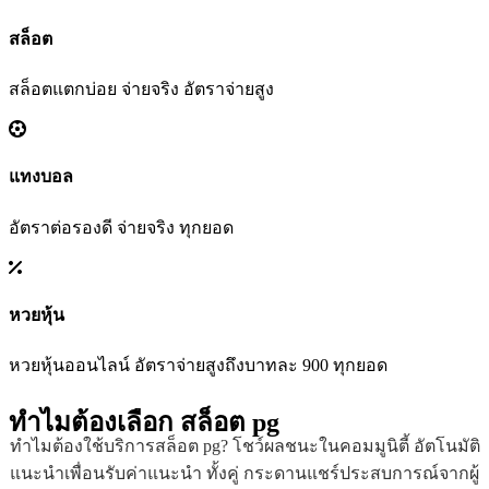
สล็อต
สล็อตแตกบ่อย จ่ายจริง อัตราจ่ายสูง
แทงบอล
อัตราต่อรองดี จ่ายจริง ทุกยอด
หวยหุ้น
หวยหุ้นออนไลน์ อัตราจ่ายสูงถึงบาทละ 900 ทุกยอด
ทำไมต้องเลือก
สล็อต pg
ทำไมต้องใช้บริการสล็อต pg? โชว์ผลชนะในคอมมูนิตี้ อัตโนมัติ
แนะนำเพื่อนรับค่าแนะนำ ทั้งคู่ กระดานแชร์ประสบการณ์จากผู้