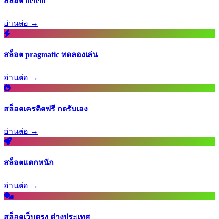
สล็อต netent
อ่านต่อ →
สล็อต pragmatic ทดลองเล่น
อ่านต่อ →
สล็อตเครดิตฟรี กดรับเอง
อ่านต่อ →
สล็อตแตกหนัก
อ่านต่อ →
สล็อตเว็บตรง ต่างประเทศ