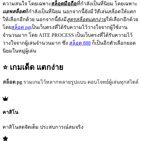
ความสนใจ โดยเฉพาะ
สล็อตมือถือ
ที่กำลังเป็นที่นิยม โดยเฉพาะ
แอพสล็อต
ที่กำลังเป็นที่นิยม นอกจากนี้ยังมี
วิธีเล่นสล็อตให้แตก
ให้เลือกอีกด้วย นอกจากนี้ยังมี
สูตรสล็อตแตกง่าย
ให้เลือกอีกด้วย
โดย
สล็อต pg
เป็นเว็บตรงที่ได้รับความไว้วางใจจากผู้ใช้งาน
จำนวนมาก โดย AITE PROCESS เป็นเว็บตรงที่ได้รับความไว้
วางใจจากผู้เล่นจำนวนมาก ซึ่ง
สล็อต 888
ก็เป็นอีกตัวเลือกยอด
นิยมในหมู่ผู้เล่น
⭐ เกมเด็ด
แตกง่าย
สล็อต pg
รวมเกมไว้หลากหลายรูปแบบ ตอบโจทย์ผู้เล่นทุกสไตล์
คาสิโน
คาสิโนสดจัดเต็ม ประสบการณ์สมจริง