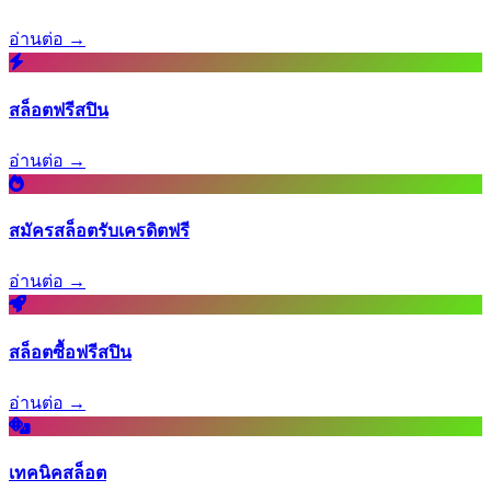
อ่านต่อ →
สล็อตฟรีสปิน
อ่านต่อ →
สมัครสล็อตรับเครดิตฟรี
อ่านต่อ →
สล็อตซื้อฟรีสปิน
อ่านต่อ →
เทคนิคสล็อต