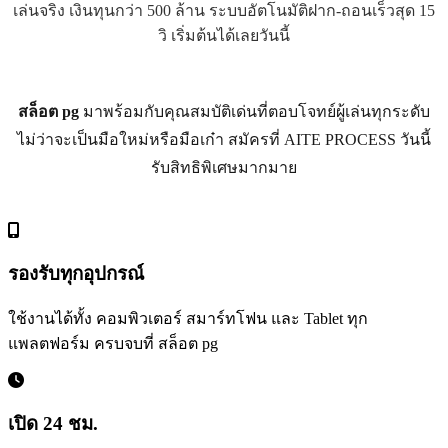
เล่นจริง เงินทุนกว่า 500 ล้าน ระบบอัตโนมัติฝาก-ถอนเร็วสุด 15
วิ เริ่มต้นได้เลยวันนี้
สล็อต pg
มาพร้อมกับคุณสมบัติเด่นที่ตอบโจทย์ผู้เล่นทุกระดับ
ไม่ว่าจะเป็นมือใหม่หรือมือเก๋า สมัครที่ AITE PROCESS วันนี้
รับสิทธิพิเศษมากมาย
รองรับทุกอุปกรณ์
ใช้งานได้ทั้ง คอมพิวเตอร์ สมาร์ทโฟน และ Tablet ทุก
แพลตฟอร์ม ครบจบที่ สล็อต pg
เปิด 24 ชม.