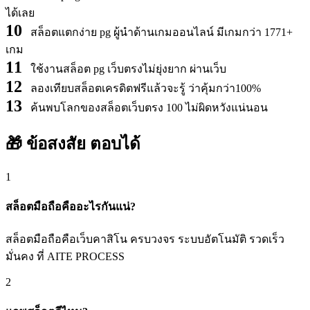
ได้เลย
10
สล็อตแตกง่าย pg ผู้นำด้านเกมออนไลน์ มีเกมกว่า 1771+
เกม
11
ใช้งานสล็อต pg เว็บตรงไม่ยุ่งยาก ผ่านเว็บ
12
ลองเทียบสล็อตเครดิตฟรีแล้วจะรู้ ว่าคุ้มกว่า100%
13
ค้นพบโลกของสล็อตเว็บตรง 100 ไม่ผิดหวังแน่นอน
🎁 ข้อสงสัย
ตอบได้
1
สล็อตมือถือคืออะไรกันแน่?
สล็อตมือถือคือเว็บคาสิโน ครบวงจร ระบบอัตโนมัติ รวดเร็ว
มั่นคง ที่ AITE PROCESS
2