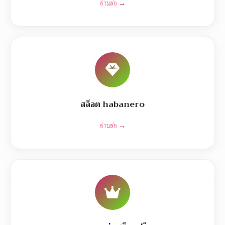
อ่านต่อ →
สล็อต habanero
อ่านต่อ →