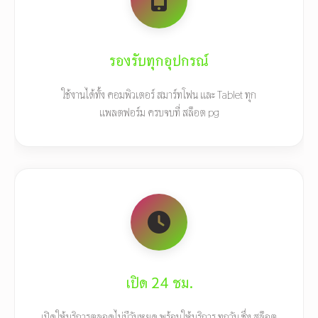
รองรับทุกอุปกรณ์
ใช้งานได้ทั้ง คอมพิวเตอร์ สมาร์ทโฟน และ Tablet ทุก
แพลตฟอร์ม ครบจบที่ สล็อต pg
เปิด 24 ชม.
เปิดให้บริการตลอดไม่มีวันหยุด พร้อมให้บริการ ทุกวัน ซึ่ง สล็อต