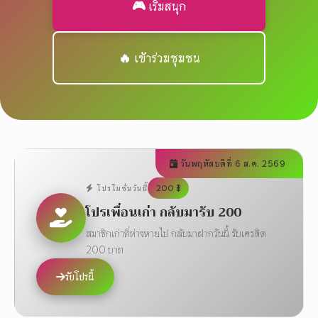
🎮 เริ่มสนุก
🔥 เข้าร่วมชุมชน
วันพฤหัสบดีที่ 6 ส.ค. 2569
200 ฿
โปรโมชั่นวันนี้
โปรเพื่อนเก่า กลับมารับ 200
สมาชิกเก่าที่ห่างหายไป กลับมาฝากวันนี้ รับเครดิต
200 บาท
รับโปรนี้