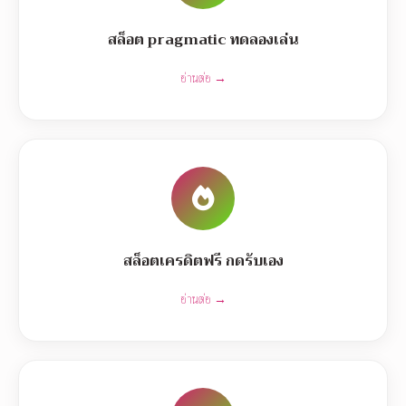
สล็อต pragmatic ทดลองเล่น
อ่านต่อ →
สล็อตเครดิตฟรี กดรับเอง
อ่านต่อ →