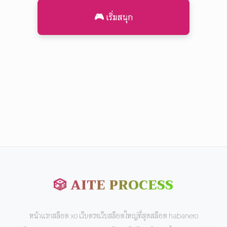
🎮 เริ่มสนุก
🎲 AITE PROCESS
หน้าแรก
สล็อต xo เว็บตรง
เว็บสล็อตใหญ่ที่สุด
สล็อต habanero