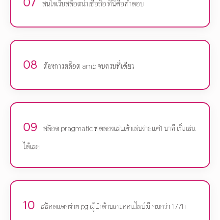
07
สนใจเว็บสล็อตน่าเชื่อถือ ที่นี่คือคำตอบ
08
ต้องการสล็อต amb จบครบที่เดียว
09
สล็อต pragmatic ทดลองเล่นเข้าเล่นง่ายแค่1 นาที เริ่มเล่น
ได้เลย
10
สล็อตแตกง่าย pg ผู้นำด้านเกมออนไลน์ มีเกมกว่า 1771+