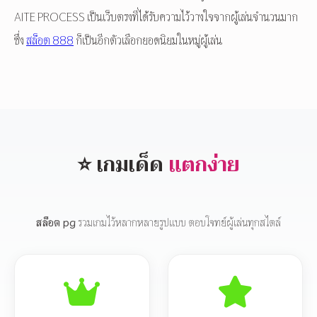
AITE PROCESS เป็นเว็บตรงที่ได้รับความไว้วางใจจากผู้เล่นจำนวนมาก
ซึ่ง
สล็อต 888
ก็เป็นอีกตัวเลือกยอดนิยมในหมู่ผู้เล่น
⭐ เกมเด็ด
แตกง่าย
สล็อต pg
รวมเกมไว้หลากหลายรูปแบบ ตอบโจทย์ผู้เล่นทุกสไตล์