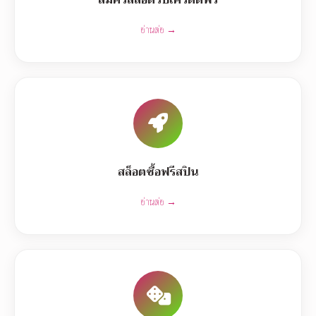
สมัครสล็อตรับเครดิตฟรี
อ่านต่อ →
สล็อตซื้อฟรีสปิน
อ่านต่อ →