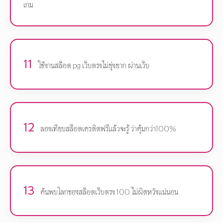
เกม
11
ใช้งานสล็อต pg เว็บตรงไม่ยุ่งยาก ผ่านเว็บ
12
ลองเทียบสล็อตเครดิตฟรีแล้วจะรู้ ว่าคุ้มกว่า100%
13
ค้นพบโลกของสล็อตเว็บตรง 100 ไม่ผิดหวังแน่นอน