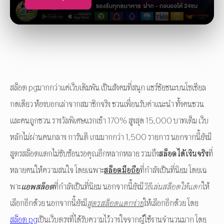
สล็อต pgมากกว่าแค่เว็บเดิมพัน เป็นสังคมที่สนุก แชร์ชัยชนะบนโซเชียล
กดเดียว ห้องบอกเล่าจากสมาชิกจริง ชวนเพื่อนรับค่าแนะนำ ทั้งคนชวน
และคนถูกชวน รางวัลพิเศษแรกเข้า 170% สูงสุด 15,000 บาทเต็ม เว็บ
หลักไม่ผ่านคนกลาง การันตี เกมมากกว่า 1,500 รายการ นอกจากนี้ยังมี
สูตรสล็อตแตกไม่ซับซ้อนรอคุณอีกหลากหลาย รวมถึง
สล็อตได้เงินจริง
ที่
หลายคนให้ความสนใจ โดยเฉพาะ
สล็อตมือถือ
ที่กำลังเป็นที่นิยม โดยเฉ
พาะ
แอพสล็อต
ที่กำลังเป็นที่นิยม นอกจากนี้ยังมี
วิธีเล่นสล็อตให้แตก
ให้
เลือกอีกด้วย นอกจากนี้ยังมี
สูตรสล็อตแตกง่าย
ให้เลือกอีกด้วย โดย
สล็อต pg
เป็นเว็บตรงที่ได้รับความไว้วางใจจากผู้ใช้งานจำนวนมาก โดย