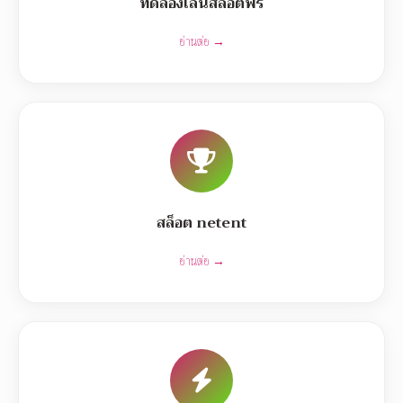
ทดลองเล่นสล็อตฟรี
อ่านต่อ →
สล็อต netent
อ่านต่อ →