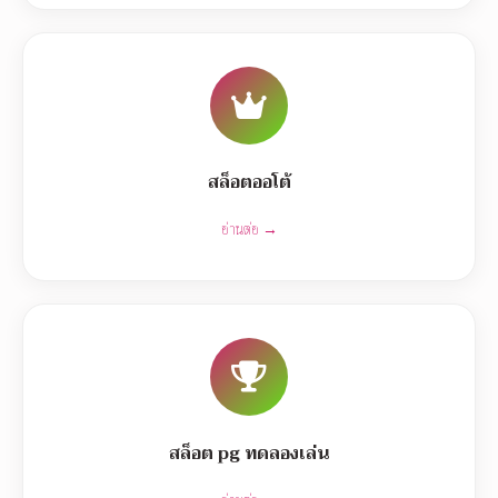
สล็อตออโต้
อ่านต่อ →
สล็อต pg ทดลองเล่น