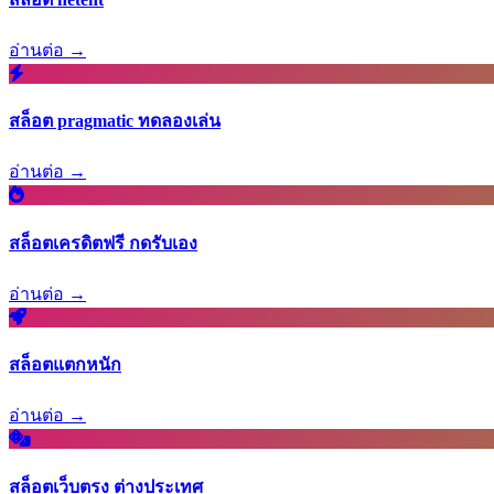
อ่านต่อ →
สล็อต pragmatic ทดลองเล่น
อ่านต่อ →
สล็อตเครดิตฟรี กดรับเอง
อ่านต่อ →
สล็อตแตกหนัก
อ่านต่อ →
สล็อตเว็บตรง ต่างประเทศ