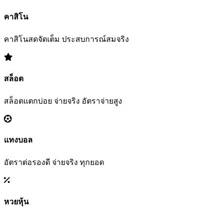
คาสิโน
คาสิโนสดจัดเต็ม ประสบการณ์สมจริง
สล็อต
สล็อตแตกบ่อย จ่ายจริง อัตราจ่ายสูง
แทงบอล
อัตราต่อรองดี จ่ายจริง ทุกยอด
หวยหุ้น