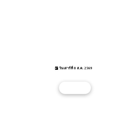
วันเสาร์ที่ 8 ส.ค. 2569
รับโปรนี้