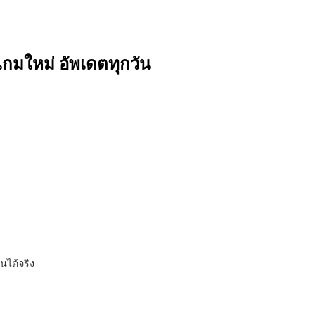
กมใหม่ อัพเดตทุกวัน
นได้จริง