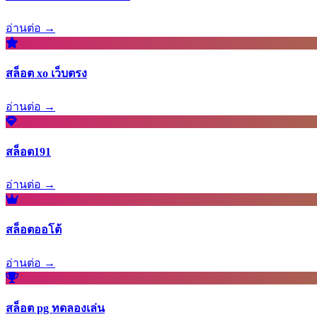
อ่านต่อ →
สล็อต xo เว็บตรง
อ่านต่อ →
สล็อต191
อ่านต่อ →
สล็อตออโต้
อ่านต่อ →
สล็อต pg ทดลองเล่น