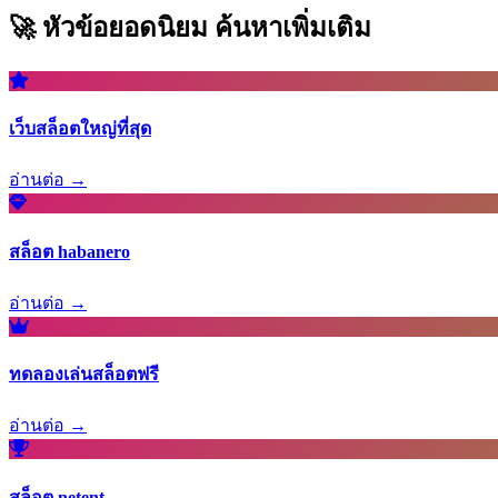
🚀 หัวข้อยอดนิยม
ค้นหาเพิ่มเติม
เว็บสล็อตใหญ่ที่สุด
อ่านต่อ →
สล็อต habanero
อ่านต่อ →
ทดลองเล่นสล็อตฟรี
อ่านต่อ →
สล็อต netent