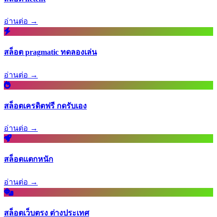
อ่านต่อ →
สล็อต pragmatic ทดลองเล่น
อ่านต่อ →
สล็อตเครดิตฟรี กดรับเอง
อ่านต่อ →
สล็อตแตกหนัก
อ่านต่อ →
สล็อตเว็บตรง ต่างประเทศ