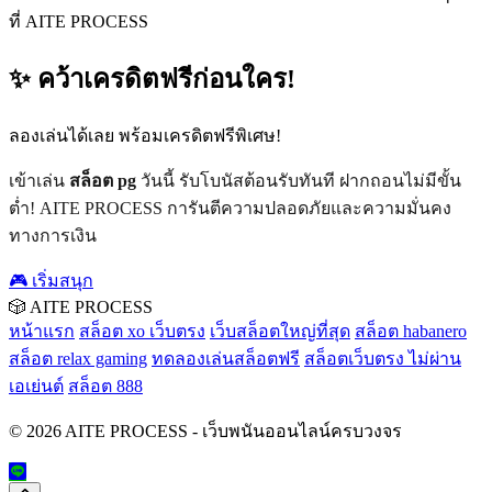
ที่ AITE PROCESS
✨ คว้าเครดิตฟรีก่อนใคร!
ลองเล่นได้เลย พร้อมเครดิตฟรีพิเศษ!
เข้าเล่น
สล็อต pg
วันนี้ รับโบนัสต้อนรับทันที ฝากถอนไม่มีขั้น
ต่ำ! AITE PROCESS การันตีความปลอดภัยและความมั่นคง
ทางการเงิน
🎮 เริ่มสนุก
🎲 AITE PROCESS
หน้าแรก
สล็อต xo เว็บตรง
เว็บสล็อตใหญ่ที่สุด
สล็อต habanero
สล็อต relax gaming
ทดลองเล่นสล็อตฟรี
สล็อตเว็บตรง ไม่ผ่าน
เอเย่นต์
สล็อต 888
© 2026 AITE PROCESS - เว็บพนันออนไลน์ครบวงจร