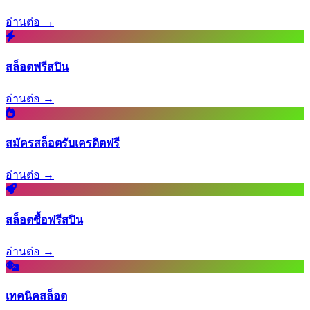
อ่านต่อ →
สล็อตฟรีสปิน
อ่านต่อ →
สมัครสล็อตรับเครดิตฟรี
อ่านต่อ →
สล็อตซื้อฟรีสปิน
อ่านต่อ →
เทคนิคสล็อต