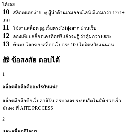
ได้เลย
10
สล็อตแตกง่าย pg ผู้นำด้านเกมออนไลน์ มีเกมกว่า 1771+
เกม
11
ใช้งานสล็อต pg เว็บตรงไม่ยุ่งยาก ผ่านเว็บ
12
ลองเทียบสล็อตเครดิตฟรีแล้วจะรู้ ว่าคุ้มกว่า100%
13
ค้นพบโลกของสล็อตเว็บตรง 100 ไม่ผิดหวังแน่นอน
🎁 ข้อสงสัย
ตอบได้
1
สล็อตมือถือคืออะไรกันแน่?
สล็อตมือถือคือเว็บคาสิโน ครบวงจร ระบบอัตโนมัติ รวดเร็ว
มั่นคง ที่ AITE PROCESS
2
แอพสล็อตดีไหม?