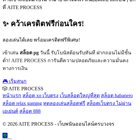
ที่ AITE PROCESS
✨ คว้าเครดิตฟรีก่อนใคร!
ลองเล่นได้เลย พร้อมเครดิตฟรีพิเศษ!
เข้าเล่น
สล็อต pg
วันนี้ รับโบนัสต้อนรับทันที ฝากถอนไม่มีขั้น
ต่ำ! AITE PROCESS การันตีความปลอดภัยและความมั่นคง
ทางการเงิน
🎮 เริ่มสนุก
🎲 AITE PROCESS
หน้าแรก
สล็อต xo เว็บตรง
เว็บสล็อตใหญ่ที่สุด
สล็อต habanero
สล็อต relax gaming
ทดลองเล่นสล็อตฟรี
สล็อตเว็บตรง ไม่ผ่าน
เอเย่นต์
สล็อต 888
© 2026 AITE PROCESS - เว็บพนันออนไลน์ครบวงจร