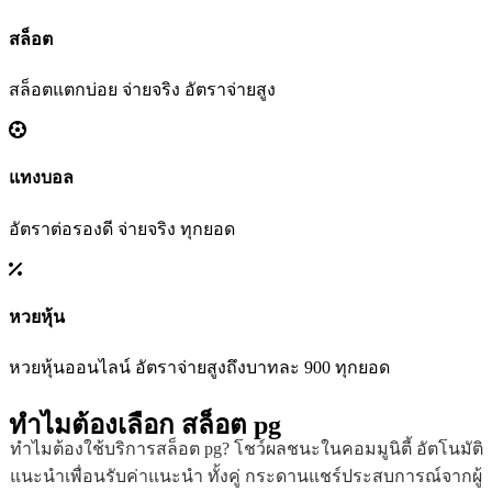
สล็อต
สล็อตแตกบ่อย จ่ายจริง อัตราจ่ายสูง
แทงบอล
อัตราต่อรองดี จ่ายจริง ทุกยอด
หวยหุ้น
หวยหุ้นออนไลน์ อัตราจ่ายสูงถึงบาทละ 900 ทุกยอด
ทำไมต้องเลือก
สล็อต pg
ทำไมต้องใช้บริการสล็อต pg? โชว์ผลชนะในคอมมูนิตี้ อัตโนมัติ
แนะนำเพื่อนรับค่าแนะนำ ทั้งคู่ กระดานแชร์ประสบการณ์จากผู้