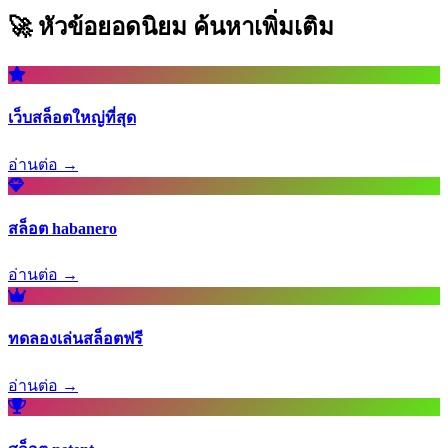
🚀 หัวข้อยอดนิยม
ค้นหาเพิ่มเติม
เว็บสล็อตใหญ่ที่สุด
อ่านต่อ →
สล็อต habanero
อ่านต่อ →
ทดลองเล่นสล็อตฟรี
อ่านต่อ →