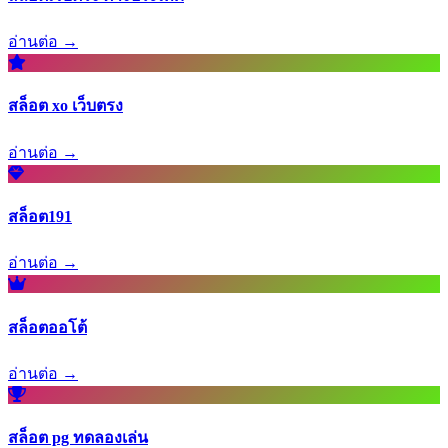
อ่านต่อ →
สล็อต xo เว็บตรง
อ่านต่อ →
สล็อต191
อ่านต่อ →
สล็อตออโต้
อ่านต่อ →
สล็อต pg ทดลองเล่น