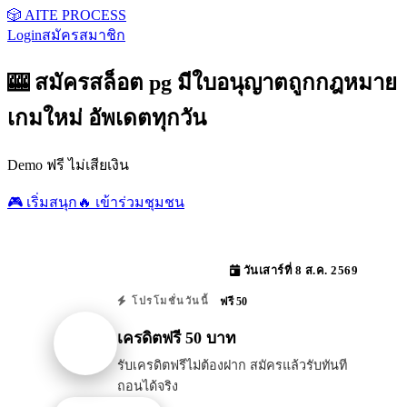
🎲 AITE PROCESS
Login
สมัครสมาชิก
🎰 สมัครสล็อต pg มีใบอนุญาตถูกกฎหมาย
เกมใหม่ อัพเดตทุกวัน
Demo ฟรี ไม่เสียเงิน
🎮 เริ่มสนุก
🔥 เข้าร่วมชุมชน
วันเสาร์ที่ 8 ส.ค. 2569
ฟรี 50
โปรโมชั่นวันนี้
เครดิตฟรี 50 บาท
รับเครดิตฟรีไม่ต้องฝาก สมัครแล้วรับทันที
ถอนได้จริง