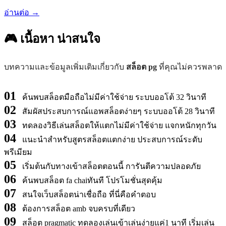
อ่านต่อ →
🎮 เนื้อหา
น่าสนใจ
บทความและข้อมูลเพิ่มเติมเกี่ยวกับ
สล็อต pg
ที่คุณไม่ควรพลาด
01
ค้นพบสล็อตมือถือไม่มีค่าใช้จ่าย ระบบออโต้ 32 วินาที
02
สัมผัสประสบการณ์แอพสล็อตง่ายๆ ระบบออโต้ 28 วินาที
03
ทดลองวิธีเล่นสล็อตให้แตกไม่มีค่าใช้จ่าย แจกหนักทุกวัน
04
แนะนำสำหรับสูตรสล็อตแตกง่าย ประสบการณ์ระดับ
พรีเมียม
05
เริ่มต้นกับทางเข้าสล็อตตอนนี้ การันตีความปลอดภัย
06
ค้นพบสล็อต fa chaiทันที โปรโมชั่นสุดคุ้ม
07
สนใจเว็บสล็อตน่าเชื่อถือ ที่นี่คือคำตอบ
08
ต้องการสล็อต amb จบครบที่เดียว
09
สล็อต pragmatic ทดลองเล่นเข้าเล่นง่ายแค่1 นาที เริ่มเล่น