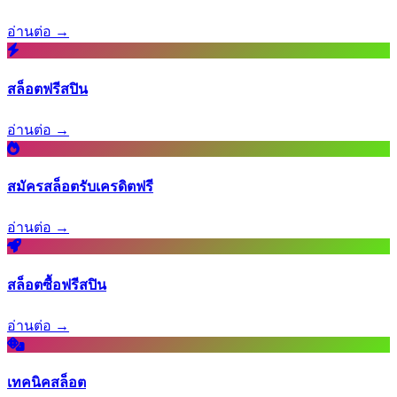
อ่านต่อ →
สล็อตฟรีสปิน
อ่านต่อ →
สมัครสล็อตรับเครดิตฟรี
อ่านต่อ →
สล็อตซื้อฟรีสปิน
อ่านต่อ →
เทคนิคสล็อต