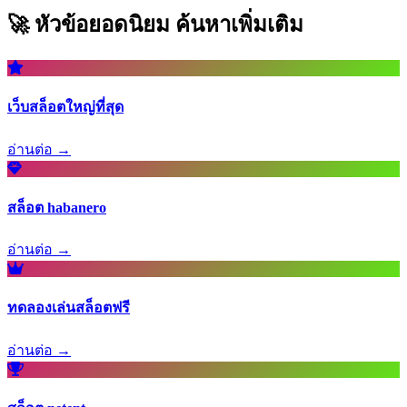
🚀 หัวข้อยอดนิยม
ค้นหาเพิ่มเติม
เว็บสล็อตใหญ่ที่สุด
อ่านต่อ →
สล็อต habanero
อ่านต่อ →
ทดลองเล่นสล็อตฟรี
อ่านต่อ →