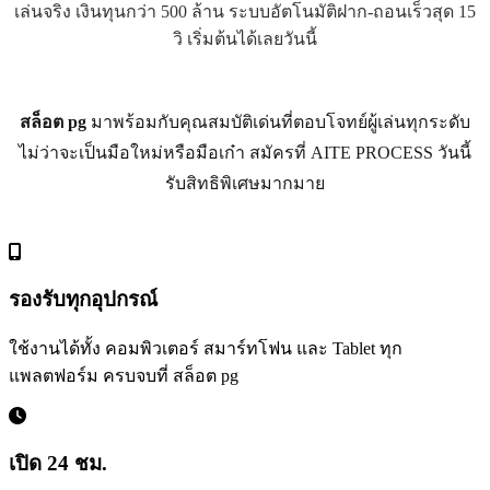
เล่นจริง เงินทุนกว่า 500 ล้าน ระบบอัตโนมัติฝาก-ถอนเร็วสุด 15
วิ เริ่มต้นได้เลยวันนี้
สล็อต pg
มาพร้อมกับคุณสมบัติเด่นที่ตอบโจทย์ผู้เล่นทุกระดับ
ไม่ว่าจะเป็นมือใหม่หรือมือเก๋า สมัครที่ AITE PROCESS วันนี้
รับสิทธิพิเศษมากมาย
รองรับทุกอุปกรณ์
ใช้งานได้ทั้ง คอมพิวเตอร์ สมาร์ทโฟน และ Tablet ทุก
แพลตฟอร์ม ครบจบที่ สล็อต pg
เปิด 24 ชม.