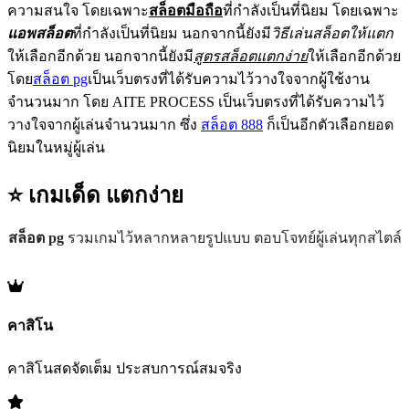
ความสนใจ โดยเฉพาะ
สล็อตมือถือ
ที่กำลังเป็นที่นิยม โดยเฉพาะ
แอพสล็อต
ที่กำลังเป็นที่นิยม นอกจากนี้ยังมี
วิธีเล่นสล็อตให้แตก
ให้เลือกอีกด้วย นอกจากนี้ยังมี
สูตรสล็อตแตกง่าย
ให้เลือกอีกด้วย
โดย
สล็อต pg
เป็นเว็บตรงที่ได้รับความไว้วางใจจากผู้ใช้งาน
จำนวนมาก โดย AITE PROCESS เป็นเว็บตรงที่ได้รับความไว้
วางใจจากผู้เล่นจำนวนมาก ซึ่ง
สล็อต 888
ก็เป็นอีกตัวเลือกยอด
นิยมในหมู่ผู้เล่น
⭐ เกมเด็ด
แตกง่าย
สล็อต pg
รวมเกมไว้หลากหลายรูปแบบ ตอบโจทย์ผู้เล่นทุกสไตล์
คาสิโน
คาสิโนสดจัดเต็ม ประสบการณ์สมจริง