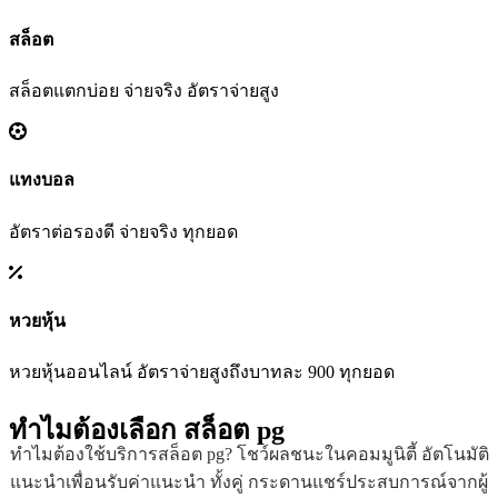
สล็อต
สล็อตแตกบ่อย จ่ายจริง อัตราจ่ายสูง
แทงบอล
อัตราต่อรองดี จ่ายจริง ทุกยอด
หวยหุ้น
หวยหุ้นออนไลน์ อัตราจ่ายสูงถึงบาทละ 900 ทุกยอด
ทำไมต้องเลือก
สล็อต pg
ทำไมต้องใช้บริการสล็อต pg? โชว์ผลชนะในคอมมูนิตี้ อัตโนมัติ
แนะนำเพื่อนรับค่าแนะนำ ทั้งคู่ กระดานแชร์ประสบการณ์จากผู้