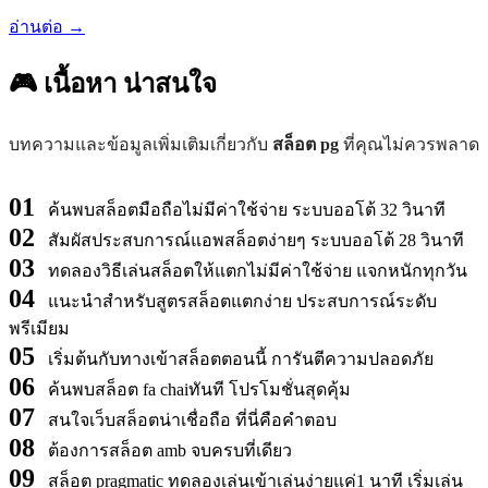
อ่านต่อ →
🎮 เนื้อหา
น่าสนใจ
บทความและข้อมูลเพิ่มเติมเกี่ยวกับ
สล็อต pg
ที่คุณไม่ควรพลาด
01
ค้นพบสล็อตมือถือไม่มีค่าใช้จ่าย ระบบออโต้ 32 วินาที
02
สัมผัสประสบการณ์แอพสล็อตง่ายๆ ระบบออโต้ 28 วินาที
03
ทดลองวิธีเล่นสล็อตให้แตกไม่มีค่าใช้จ่าย แจกหนักทุกวัน
04
แนะนำสำหรับสูตรสล็อตแตกง่าย ประสบการณ์ระดับ
พรีเมียม
05
เริ่มต้นกับทางเข้าสล็อตตอนนี้ การันตีความปลอดภัย
06
ค้นพบสล็อต fa chaiทันที โปรโมชั่นสุดคุ้ม
07
สนใจเว็บสล็อตน่าเชื่อถือ ที่นี่คือคำตอบ
08
ต้องการสล็อต amb จบครบที่เดียว
09
สล็อต pragmatic ทดลองเล่นเข้าเล่นง่ายแค่1 นาที เริ่มเล่น