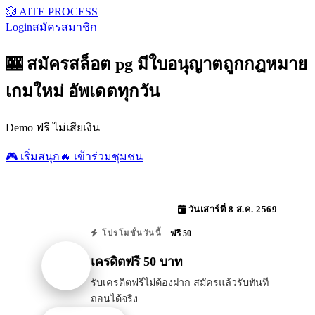
🎲 AITE PROCESS
Login
สมัครสมาชิก
🎰 สมัครสล็อต pg มีใบอนุญาตถูกกฎหมาย
เกมใหม่ อัพเดตทุกวัน
Demo ฟรี ไม่เสียเงิน
🎮 เริ่มสนุก
🔥 เข้าร่วมชุมชน
วันเสาร์ที่ 8 ส.ค. 2569
ฟรี 50
โปรโมชั่นวันนี้
เครดิตฟรี 50 บาท
รับเครดิตฟรีไม่ต้องฝาก สมัครแล้วรับทันที
ถอนได้จริง