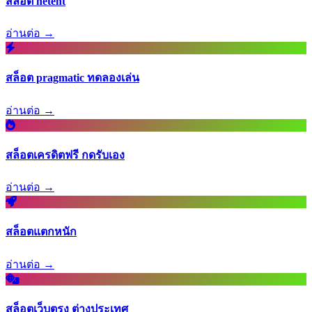
สล็อต netent
อ่านต่อ →
สล็อต pragmatic ทดลองเล่น
อ่านต่อ →
สล็อตเครดิตฟรี กดรับเอง
อ่านต่อ →
สล็อตแตกหนัก
อ่านต่อ →
สล็อตเว็บตรง ต่างประเทศ