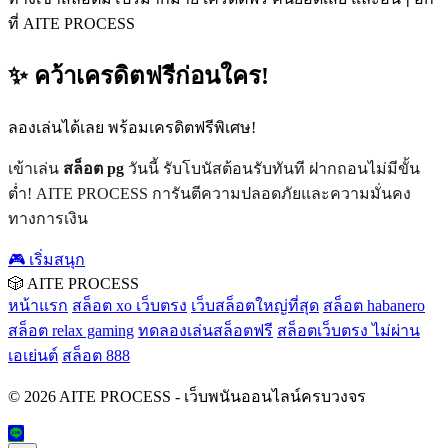
ที่ AITE PROCESS
✨ คว้าเครดิตฟรีก่อนใคร!
ลองเล่นได้เลย พร้อมเครดิตฟรีพิเศษ!
เข้าเล่น
สล็อต pg
วันนี้ รับโบนัสต้อนรับทันที ฝากถอนไม่มีขั้น
ต่ำ! AITE PROCESS การันตีความปลอดภัยและความมั่นคง
ทางการเงิน
🎮 เริ่มสนุก
🎲 AITE PROCESS
หน้าแรก
สล็อต xo เว็บตรง
เว็บสล็อตใหญ่ที่สุด
สล็อต habanero
สล็อต relax gaming
ทดลองเล่นสล็อตฟรี
สล็อตเว็บตรง ไม่ผ่าน
เอเย่นต์
สล็อต 888
© 2026 AITE PROCESS - เว็บพนันออนไลน์ครบวงจร